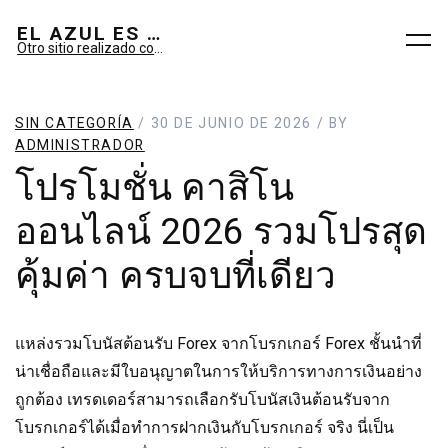
EL AZUL ES SUEÑO; EL VERDE ES IMAGINARIO
Otro sitio realizado con WordPress
SIN CATEGORÍA
/ 30 DE JUNIO DE 2026 / BY
ADMINISTRADOR
โปรโมชั่น คาสิโน
ออนไลน์ 2026 รวมโปรสุด
คุ้มค่า ครบจบที่เดียว
แหล่งรวมโบนัสต้อนรับ Forex จากโบรกเกอร์ Forex ชั้นนำที่
น่าเชื่อถือและมีใบอนุญาตในการให้บริการทางการเงินอย่าง
ถูกต้อง เทรดเดอร์สามารถเลือกรับโบนัสเงินต้อนรับจาก
โบรกเกอร์ได้เมื่อทำการฝากเงินกับโบรกเกอร์ จริง นี่เป็น