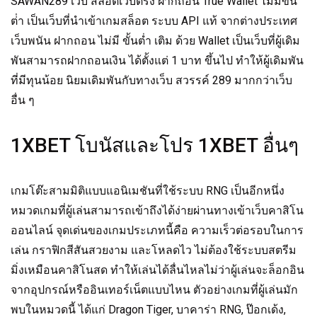
SAWAN289 เว็บ สล็อตเว็บตรง ฝากถอน True Wallet ไม่มีขั้น
ต่ํา เป็นเว็บที่นำเข้าเกมสล็อต ระบบ API แท้ จากต่างประเทศ
เว็บพนัน ฝากถอน ไม่มี ขั้นต่ำ เติม ด้วย Wallet เป็นเว็บที่ผู้เดิม
พันสามารถฝากถอนเงิน ได้ตั้งแต่ 1 บาท ขึ้นไป ทำให้ผู้เดิมพัน
ที่มีทุนน้อย นิยมเดิมพันกับทางเว็บ สวรรค์ 289 มากกว่าเว็บ
อื่น ๆ
1XBET โบนัสและโปร 1XBET อื่นๆ
เกมโต๊ะสามมิติแบบแอนิเมชันที่ใช้ระบบ RNG เป็นอีกหนึ่ง
หมวดเกมที่ผู้เล่นสามารถเข้าถึงได้ง่ายผ่านทางเข้าเว็บคาสิโน
ออนไลน์ จุดเด่นของเกมประเภทนี้คือ ความเร็วต่อรอบในการ
เล่น กราฟิกสีสันสวยงาม และโหลดไว ไม่ต้องใช้ระบบสตรีม
มิ่งเหมือนคาสิโนสด ทำให้เล่นได้ลื่นไหลไม่ว่าผู้เล่นจะล็อกอิน
จากอุปกรณ์หรืออินเทอร์เน็ตแบบไหน ตัวอย่างเกมที่ผู้เล่นมัก
พบในหมวดนี้ ได้แก่ Dragon Tiger, บาคาร่า RNG, ป๊อกเด้ง,