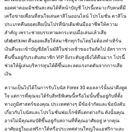
ยอดค่าคอมมิชชันสะสมได้ที่หน้าบัญชี โปรนี้เหมาะกับคนที่มี
เครือข่ายเพื่อนที่สนใจเล่นคาสิโนออนไลน์ โปรโมชั่น คาสิโน
ประเภทคืนยอดเสียเป็นโปรที่นักเดิมพันมืออาชีพให้ความ
สำคัญ เพราะช่วยบรรเทาผลกระทบเมื่อเล่นแล้วเสีย
ufabet.kiwi คืนยอดเสียให้สมาชิกทุกวันโดยไม่ต้องทำเทิร์น
เงินคืนจะเข้าบัญชีอัตโนมัติในช่วงเช้าของวันถัดไป อัตราการ
คืนขึ้นอยู่กับระดับสมาชิก VIP ยิ่งระดับสูงยิ่งได้คืนมาก โปรนี้
ช่วยให้ผู้เล่นบริหารทุนได้ดีขึ้นและลดแรงกดดันจากการเสีย
เงิน
ความเป็นไปได้ในการรับโบนัส Forex 30 ดอลลาร์นั้นน่าดึงดูด
ใจ แต่การที่คุณจะได้รับสิทธิพิเศษนี้หรือไม่นั้นขึ้นอยู่กับที่ตั้ง
ทางภูมิศาสตร์ของคุณ ประเทศต่างๆ มีข้อจำกัดและข้อบังคับ
เกี่ยวกับโบนัสและโปรโมชั่นฟอเร็กซ์ที่แตกต่างกัน ดังนั้นคุณ
อาจไม่มีคุณสมบัติขึ้นอยู่กับสถานที่ที่คุณอาศัยอยู่ หากคุณ
อาศัยอยู่ในแอฟริกาใต้หรือประเทศส่วนใหญ่ในแอฟริกาและ