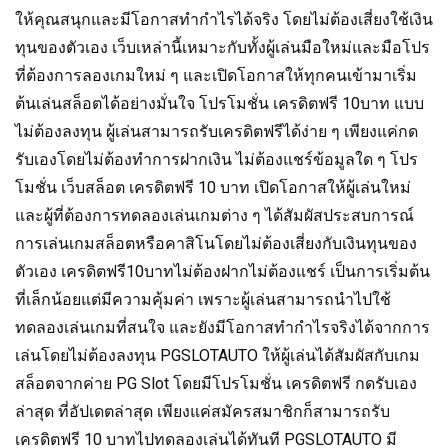
ให้คุณสนุกและมีโอกาสทำกำไรได้จริง โดยไม่ต้องเสี่ยงใช้เงิน
ทุนของตัวเอง เว็บเหล่านี้เหมาะกับทั้งผู้เล่นมือใหม่และมือโปร
ที่ต้องการลองเกมใหม่ ๆ และเปิดโอกาสให้ทุกคนเข้ามาเริ่ม
ต้นเล่นสล็อตได้อย่างมั่นใจ โปรโมชั่น เครดิตฟรี 10บาท แบบ
ไม่ต้องลงทุน ผู้เล่นสามารถรับเครดิตฟรีได้ง่าย ๆ เพียงแค่กด
รับเองโดยไม่ต้องทำการฝากเงิน ไม่ต้องแชร์ข้อมูลใด ๆ โปร
โมชั่น เว็บสล็อต เครดิตฟรี 10 บาท เปิดโอกาสให้ผู้เล่นใหม่
และผู้ที่ต้องการทดลองเล่นเกมต่าง ๆ ได้สัมผัสประสบการณ์
การเล่นเกมสล็อตหรือคาสิโนโดยไม่ต้องเสี่ยงกับเงินทุนของ
ตัวเอง เครดิตฟรี10บาทไม่ต้องฝากไม่ต้องแชร์ เป็นการเริ่มต้น
ที่เล็กน้อยแต่มีความคุ้มค่า เพราะผู้เล่นสามารถนำไปใช้
ทดลองเล่นเกมที่สนใจ และยังมีโอกาสทำกำไรจริงได้จากการ
เล่นโดยไม่ต้องลงทุน PGSLOTAUTO ให้ผู้เล่นได้สัมผัสกับเกม
สล็อตจากค่าย PG Slot โดยมีโปรโมชั่น เครดิตฟรี กดรับเอง
ล่าสุด ที่อัปเดตล่าสุด เพียงแค่สมัครสมาชิกก็สามารถรับ
เครดิตฟรี 10 บาทไปทดลองเล่นได้ทันที PGSLOTAUTO มี