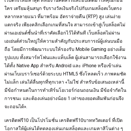
เว็บตรงใหม่ล่าสุด ที่ทีมงานคัดสรรและอัปเดตมาให้คุณก่อน
ใคร เตรียมลุ้นสนุก รับรางวัลเงินจริงไปกับเกมสล็อตเว็บตรง
หลากหลายแนว ที่มาพร้อม อัตราจ่ายคืน (RTP) สูง เล่นง่าย
แตกจริง เพียงคลิกเลือกเกมที่สนใจ สามารถเข้าสู่เว็บสล็อตไม่
ผ่านเอเย่นต์ชั้นนำที่เราคัดเลือกไว้ได้ทันที เว็บสล็อตไม่ผ่าน
เอเย่นต์ส่วนใหญ่ให้ความสำคัญกับประสบการณ์ผู้เล่นบนมือ
ถือ โดยมีการพัฒนาระบบให้รองรับ Mobile Gaming อย่างเต็ม
รูปแบบ ทั้งสมาร์ทโฟนและแท็บเล็ต ผู้เล่นสามารถเลือกใช้งาน
ได้ทั้ง Native App สำหรับ Android และ iPhone หรือเข้าเล่น
ผ่านเว็บเบราว์เซอร์ด้วยระบบ HTML5 ซึ่งโหลดเร็ว ภาพคมชัด
ไม่แล็ก เล่นได้ลื่นทุกที่ทุกเวลา «ไม่ใช่ สำหรับข้อเสนอเหล่านี้
มีข้อกำหนดในการทำเทิร์นโอเวอร์ก่อนถอนเงิน มีข้อจำกัดใน
การชนะ และต้องเล่นอย่างน้อย 1 เท่าของยอดเดิมพันก่อนจึง
จะถอนได้».
เครดิตฟรี10 เป็นโปรโมชั่น เครดิตฟรี10บาททวิตเตอร์ ที่เปิด
โอกาสให้ผู้เล่นได้ทดลองเล่นเกมสล็อตและเกมคาสิโนต่าง ๆ