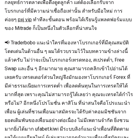
กลยุทธ์การตลาดเพื่อดึงดูดลูกค้า แต่ต้องเลือกรับจาก
โบรกเกอร์ที่มีความน่าเชื่อถือเท่านั้น สำหรับมือใหม่ การ
ค่อยๆ
pxj vip
ทำทีละขั้นตอน พร้อมได้เรียนรู้แพลตฟอร์มแบบ
ของ Mitrade ก็เป็นหนึ่งในตัวเลือกที่น่าสนใจ
📢 Traderbobo แนะนำใครที่มองหาโบรกเกอร์ที่มีคุณสมบัติ
โดดเด่นในด้านอื่น ๆ ผมได้รวบรวมไว้ในบทความข้างล่างนี้
แล้วครับ ไม่ว่าจะเป็นโบรกเกอร์เทรดทอง, สเปรดต่ำ, Free
Swap และอื่น ๆ อีกมากมาย คุณสามารถคลิกเข้าไปอ่านได้
เลยครับ เทรดเดอร์ส่วนใหญ่จึงมักมองหาโบรกเกอร์ Forex ที่
มีค่าธรรมเนียมการเทรดต่ำ เพื่อลดต้นทุนในการเทรดให้ได้
มากที่สุด เพราะคุณไม่สามารถรู้ได้เลยว่า คุณจะเทรดได้กำไร
หรือไม่? อีกหนึ่งโปรโมชั่น คาสิโน ที่น่าสนใจคือโปรแนะนำ
เพื่อน ผู้เล่นที่ชวนเพื่อนมาสมัครจะได้รับค่าคอมมิชชันจาก
ยอดเดิมพันของเพื่อนอย่างต่อเนื่อง ไม่มีเพดานจำกัด ยิ่งชวน
มากยิ่งได้มาก ufabet.kiwi มีระบบลิงก์แนะนำเพื่อนที่ติดตาม
ผลได้แบบเรียลไทม์ ผู้เล่นสามารถดูจำนวนเพื่อนที่สมัครและ