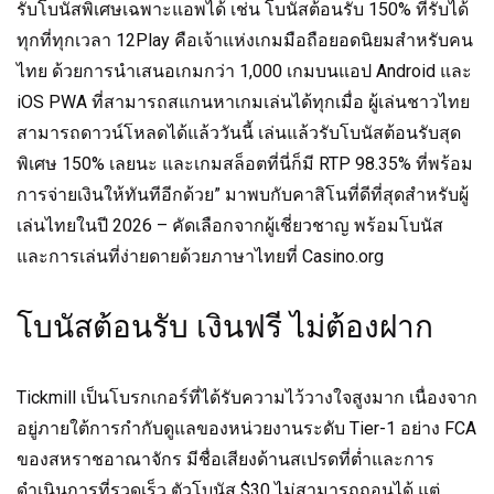
รับโบนัสพิเศษเฉพาะแอพได้ เช่น โบนัสต้อนรับ 150% ที่รับได้
ทุกที่ทุกเวลา 12Play คือเจ้าแห่งเกมมือถือยอดนิยมสำหรับคน
ไทย ด้วยการนำเสนอเกมกว่า 1,000 เกมบนแอป Android และ
iOS PWA ที่สามารถสแกนหาเกมเล่นได้ทุกเมื่อ ผู้เล่นชาวไทย
สามารถดาวน์โหลดได้แล้ววันนี้ เล่นแล้วรับโบนัสต้อนรับสุด
พิเศษ 150% เลยนะ และเกมสล็อตที่นี่ก็มี RTP 98.35% ที่พร้อม
การจ่ายเงินให้ทันทีอีกด้วย” มาพบกับคาสิโนที่ดีที่สุดสำหรับผู้
เล่นไทยในปี 2026 – คัดเลือกจากผู้เชี่ยวชาญ พร้อมโบนัส
และการเล่นที่ง่ายดายด้วยภาษาไทยที่ Casino.org
โบนัสต้อนรับ เงินฟรี ไม่ต้องฝาก
Tickmill เป็นโบรกเกอร์ที่ได้รับความไว้วางใจสูงมาก เนื่องจาก
อยู่ภายใต้การกำกับดูแลของหน่วยงานระดับ Tier-1 อย่าง FCA
ของสหราชอาณาจักร มีชื่อเสียงด้านสเปรดที่ต่ำและการ
ดำเนินการที่รวดเร็ว ตัวโบนัส $30 ไม่สามารถถอนได้ แต่