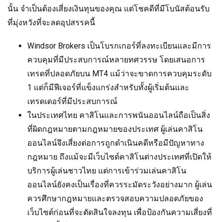
นั้น จำเป็นต้องเสี่ยงเงินทุนของคุณ แต่โชคดีที่มีโบนัสต้อนรับ
ที่มุ่งหวังที่จะลดอุปสรรคนี้
Windsor Brokers เป็นโบรกเกอร์ที่ลงทะเบียนและมีการ
ควบคุมที่มีประสบการณ์หลายทศวรรษ โดยเสนอการ
เทรดที่ปลอดภัยบน MT4 แม้ว่าจะขาดการควบคุมระดับ
1 แต่ก็มีฟีเจอร์ที่แข็งแกร่งสำหรับทั้งผู้เริ่มต้นและ
เทรดเดอร์ที่มีประสบการณ์
ในประเทศไทย คาสิโนและการพนันออนไลน์ถือเป็นสิ่ง
ที่ผิดกฎหมายตามกฎหมายของประเทศ ผู้เล่นคาสิโน
ออนไลน์จึงเสี่ยงต่อการถูกดำเนินคดีหรือมีปัญหาทาง
กฎหมาย ถึงแม้จะมีเว็บไซต์คาสิโนต่างประเทศที่เปิดให้
บริการผู้เล่นชาวไทย แต่การเข้าร่วมเล่นคาสิโน
ออนไลน์ยังคงเป็นเรื่องที่ควรระมัดระวังอย่างมาก ผู้เล่น
ควรศึกษากฎหมายและตรวจสอบความปลอดภัยของ
เว็บไซต์ก่อนที่จะตัดสินใจลงทุน เพื่อป้องกันความเสี่ยงที่