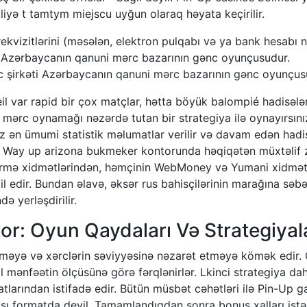
iliyə t tamtym miejscu uyğun olaraq həyata keçirilir.
ekvizitlərini (məsələn, elektron pulqabı və ya bank hesabı 
i Azərbaycanın qanuni mərc bazarının gənc oyunçusudur.
 şirkəti Azərbaycanın qanuni mərc bazarının gənc oyunçus
l var rapid bir çox matçlar, hətta böyük balompié hadisələri
a mərc oynamağı nəzərdə tutan bir strategiya ilə oynayırsını
 ən ümumi statistik məlumatlar verilir və davam edən hadisə
in Way up arizona bukmeker kontorunda həqiqətən müxtəlif 
ürmə xidmətlərindən, həmçinin WebMoney və Yumani xidmətl
 edir. Bundan əlavə, əksər rus bahisçilərinin marağına səbə
ə yerləşdirilir.
or: Oyun Qaydaları Və Strategiyal
rməyə və xərclərin səviyyəsinə nəzarət etməyə kömək edir.
l mənfəətin ölçüsünə görə fərqlənirlər. Lkinci strategiya da
larından istifadə edir. Bütün müsbət cəhətləri ilə Pin-Up 
şı formatda deyil. Tamamlandıqdan sonra bonus xalları ist