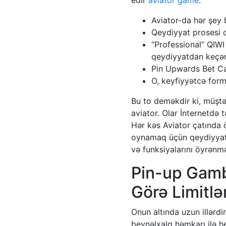
edir
aviator game
.
Aviator-da hər şey 
Qeydiyyat prosesi c
“Professional” QIWI
qeydiyyatdan keçər
Pin Upwards Bet Ca
O, keyfiyyətcə form
Bu to deməkdir ki, müştər
aviator. Olar İnternetdə
Hər kəs Aviator çatında 
oynamaq üçün qeydiyyatd
və funksiyalarını öyrənm
Pin-up Gamb
Görə Limitlə
Onun altında uzun illərdi
beynəlxalq həmkarı ilə he