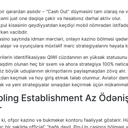
bir qərardan asılıdır – “Cash Out” düyməsini tam olaraq nə 
əmi just one dəqiqə çəkir və hesabınız dərhal aktiv olur.
 pul kisəsinin qeydiyyatdan keçdiyi mobil nömrədən istifad
kən vacibdir.
sino saytında idman mərcləri, onlayn kazino bölməsi qədər
alaşır və oyunçulara müxtəlif mərc strategiyalarını həyata 
ilərin identifikasiyası QIWI cüzdanının ən yüksək statusunu
 təqdim olunan heç bir sxem və ahora strategiya 100% nətic
öz böyük uduşlarının skrinşotlarını paylaşmaqdan zövq alır.
an keçmək və hoy giriş etmək tələb olunmur. Aviator dem
ək və yeni strategiyalar sınaqdan keçirmək üçün mükəmməl 
ling Establishment Az Ödəniş
r
r ki, ofşor kazino və bukmeker kontoru fəaliyyət göstərir. 
ç bir şəkildə official” “bağlı deyil. Pin-Up casinos bölməs