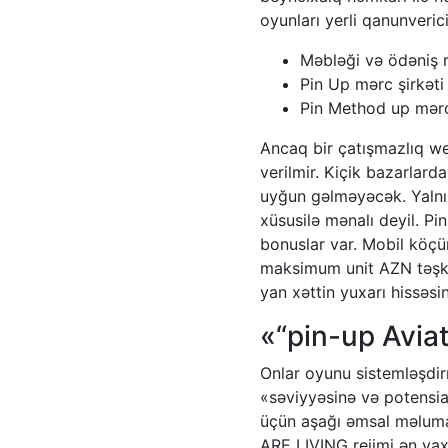
oyunları yerli qanunveric
Məbləği və ödəniş r
Pin Up mərc şirkət
Pin Method up mərc
Ancaq bir çatışmazlıq wei
verilmir. Kiçik bazarlard
uyğun gəlməyəcək. Yalnız
xüsusilə mənalı deyil. P
bonuslar var. Mobil köç
maksimum unit AZN təşkil
yan xəttin yuxarı hissəsind
«“pin-up Aviat
Onlar oyunu sistemləşdi
«səviyyəsinə və potensia
üçün aşağı əmsal məlumat
ARE LIVING rejimi ən yax