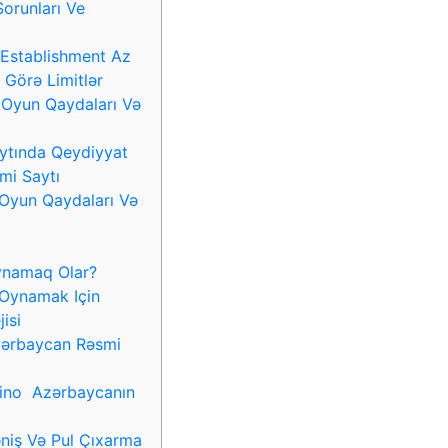
orunları Ve
Establishment Az
 Görə Limitlər
: Oyun Qaydaları Və
ytında Qeydiyyat
mi Saytı
 Oyun Qaydaları Və
ynamaq Olar?
 Oynamak Için
isi
zərbaycan Rəsmi
no ️ Azərbaycanın
niş Və Pul Çıxarma