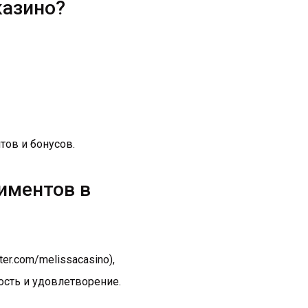
казино?
тов и бонусов.
лиментов в
er.com/melissacasino),
сть и удовлетворение.