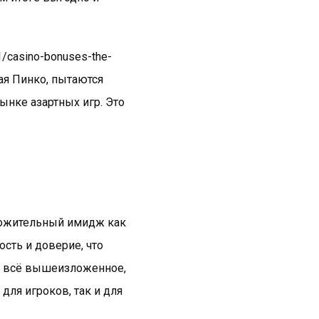
1/casino-bonuses-the-
ая Пинко, пытаются
ынке азартных игр. Это
ложительный имидж как
сть и доверие, что
я всё вышеизложенное,
для игроков, так и для