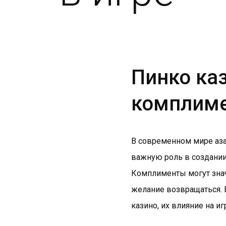
Пинко ка
комплимен
В современном мире аза
важную роль в создании
Комплименты могут знач
желание возвращаться. 
казино, их влияние на иг