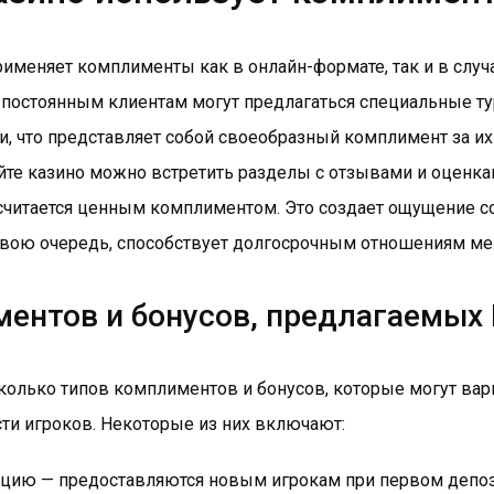
рименяет комплименты как в онлайн-формате, так и в слу
 постоянным клиентам могут предлагаться специальные т
 что представляет собой своеобразный комплимент за их
айте казино можно встретить разделы с отзывами и оценка
читается ценным комплиментом. Это создает ощущение с
 свою очередь, способствует долгосрочным отношениям ме
ентов и бонусов, предлагаемых 
сколько типов комплиментов и бонусов, которые могут вар
сти игроков. Некоторые из них включают:
ацию — предоставляются новым игрокам при первом депоз