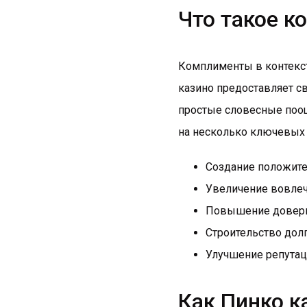
Что такое к
Комплименты в контекст
казино предоставляет св
простые словесные поощ
на несколько ключевых 
Создание положите
Увеличение вовлеч
Повышение доверия
Строительство дол
Улучшение репутац
Как Пинко к