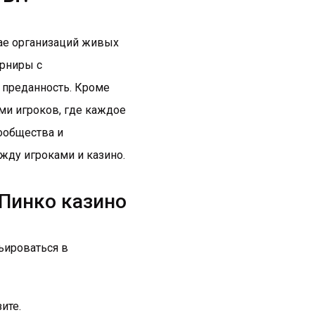
чае организаций живых
урниры с
 преданность. Кроме
ми игроков, где каждое
ообщества и
жду игроками и казино.
Пинко казино
ьироваться в
ите.