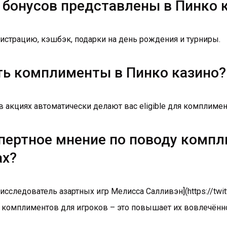
ы бонусов представлены в Пинко 
истрацию, кэшбэк, подарки на день рождения и турниры.
ать комплименты в Пинко казино?
 в акциях автоматически делают вас eligible для комплимен
спертное мнение по поводу комп
ах?
исследователь азартных игр Мелисса Салливэн](https://twitt
комплиментов для игроков – это повышает их вовлечённо