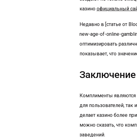
казино
официальный сайт
Недавно в [статье от Blo
new-age-of-online-gambl
оптимизировать различн
показывает, что значени
Заключение
Комплименты являются в
для пользователей, так 
делает казино более пр
можно сказать, что комп
заведений.