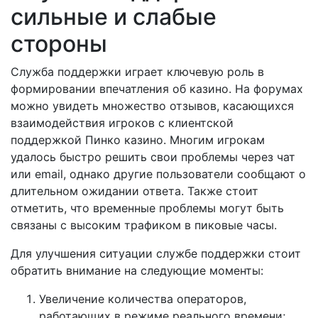
сильные и слабые
стороны
Служба поддержки играет ключевую роль в
формировании впечатления об казино. На форумах
можно увидеть множество отзывов, касающихся
взаимодействия игроков с клиентской
поддержкой Пинко казино. Многим игрокам
удалось быстро решить свои проблемы через чат
или email, однако другие пользователи сообщают о
длительном ожидании ответа. Также стоит
отметить, что временные проблемы могут быть
связаны с высоким трафиком в пиковые часы.
Для улучшения ситуации службе поддержки стоит
обратить внимание на следующие моменты:
Увеличение количества операторов,
работающих в режиме реального времени;