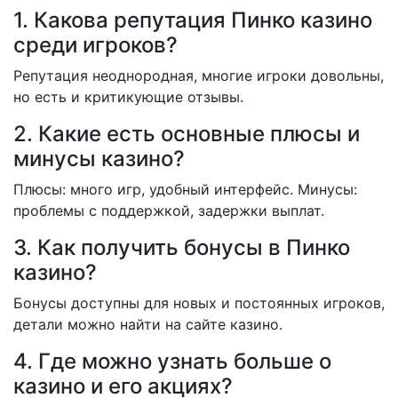
1. Какова репутация Пинко казино
среди игроков?
Репутация неоднородная, многие игроки довольны,
но есть и критикующие отзывы.
2. Какие есть основные плюсы и
минусы казино?
Плюсы: много игр, удобный интерфейс. Минусы:
проблемы с поддержкой, задержки выплат.
3. Как получить бонусы в Пинко
казино?
Бонусы доступны для новых и постоянных игроков,
детали можно найти на сайте казино.
4. Где можно узнать больше о
казино и его акциях?