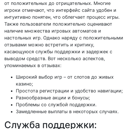
от положительных до отрицательных. Многие
игроки отмечают, что интерфейс сайта удобен и
интуитивно понятен, что облегчает процесс игры.
Также пользователи положительно оценивают
наличие множества игровых автоматов и
настольных игр. Однако наряду с положительными
отзывами можно встретить и критику,
касающуюся службы поддержки и задержек с
выводом средств. Вот несколько аспектов,
упоминаемых в отзывах:
Широкий выбор игр – от слотов до живых
казино;
Простота регистрации и удобство навигации;
Разнообразные акции и бонусы;
Проблемы со службой поддержки.
Замедленные выплаты в некоторых случаях.
Служба поддержки: