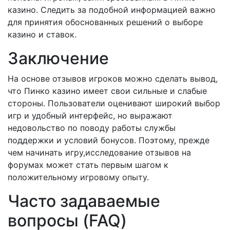
казино. Следить за подобной информацией важно
для принятия обоснованных решений о выборе
казино и ставок.
Заключение
На основе отзывов игроков можно сделать вывод,
что Пинко казино имеет свои сильные и слабые
стороны. Пользователи оценивают широкий выбор
игр и удобный интерфейс, но выражают
недовольство по поводу работы службы
поддержки и условий бонусов. Поэтому, прежде
чем начинать игру,исследование отзывов на
форумах может стать первым шагом к
положительному игровому опыту.
Часто задаваемые
вопросы (FAQ)