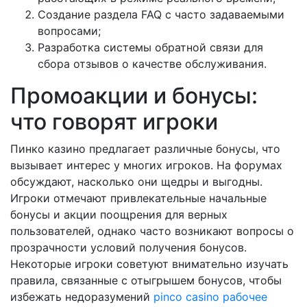
Создание раздела FAQ с часто задаваемыми
вопросами;
Разработка системы обратной связи для
сбора отзывов о качестве обслуживания.
Промоакции и бонусы:
что говорят игроки
Пинко казино предлагает различные бонусы, что
вызывает интерес у многих игроков. На форумах
обсуждают, насколько они щедры и выгодны.
Игроки отмечают привлекательные начальные
бонусы и акции поощрения для верных
пользователей, однако часто возникают вопросы о
прозрачности условий получения бонусов.
Некоторые игроки советуют внимательно изучать
правила, связанные с отыгрышем бонусов, чтобы
избежать недоразумений
pinco casino рабочее