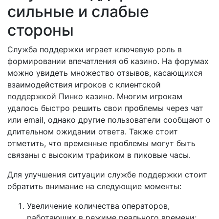
сильные и слабые
стороны
Служба поддержки играет ключевую роль в
формировании впечатления об казино. На форумах
можно увидеть множество отзывов, касающихся
взаимодействия игроков с клиентской
поддержкой Пинко казино. Многим игрокам
удалось быстро решить свои проблемы через чат
или email, однако другие пользователи сообщают о
длительном ожидании ответа. Также стоит
отметить, что временные проблемы могут быть
связаны с высоким трафиком в пиковые часы.
Для улучшения ситуации службе поддержки стоит
обратить внимание на следующие моменты:
Увеличение количества операторов,
работающих в режиме реального времени;