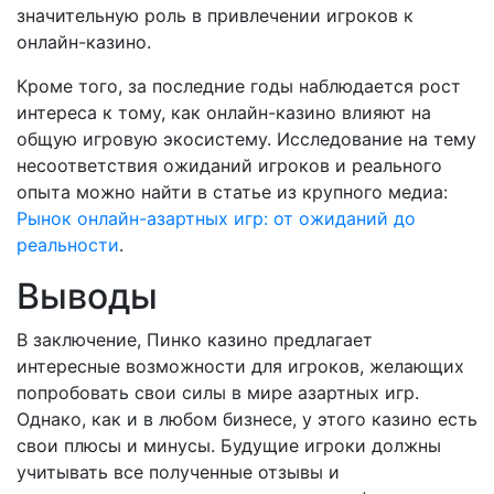
значительную роль в привлечении игроков к
онлайн-казино.
Кроме того, за последние годы наблюдается рост
интереса к тому, как онлайн-казино влияют на
общую игровую экосистему. Исследование на тему
несоответствия ожиданий игроков и реального
опыта можно найти в статье из крупного медиа:
Рынок онлайн-азартных игр: от ожиданий до
реальности
.
Выводы
В заключение, Пинко казино предлагает
интересные возможности для игроков, желающих
попробовать свои силы в мире азартных игр.
Однако, как и в любом бизнесе, у этого казино есть
свои плюсы и минусы. Будущие игроки должны
учитывать все полученные отзывы и