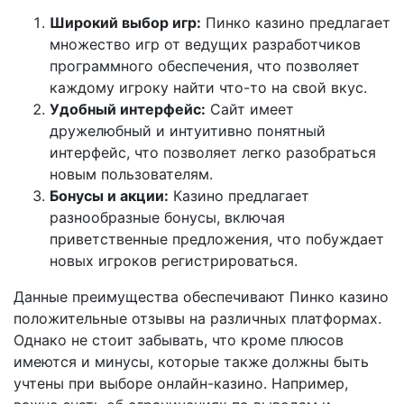
Широкий выбор игр:
Пинко казино предлагает
множество игр от ведущих разработчиков
программного обеспечения, что позволяет
каждому игроку найти что-то на свой вкус.
Удобный интерфейс:
Сайт имеет
дружелюбный и интуитивно понятный
интерфейс, что позволяет легко разобраться
новым пользователям.
Бонусы и акции:
Казино предлагает
разнообразные бонусы, включая
приветственные предложения, что побуждает
новых игроков регистрироваться.
Данные преимущества обеспечивают Пинко казино
положительные отзывы на различных платформах.
Однако не стоит забывать, что кроме плюсов
имеются и минусы, которые также должны быть
учтены при выборе онлайн-казино. Например,