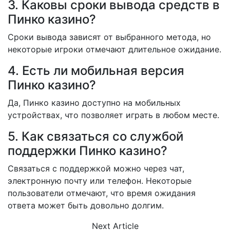
3. Каковы сроки вывода средств в
Пинко казино?
Сроки вывода зависят от выбранного метода, но
некоторые игроки отмечают длительное ожидание.
4. Есть ли мобильная версия
Пинко казино?
Да, Пинко казино доступно на мобильных
устройствах, что позволяет играть в любом месте.
5. Как связаться со службой
поддержки Пинко казино?
Связаться с поддержкой можно через чат,
электронную почту или телефон. Некоторые
пользователи отмечают, что время ожидания
ответа может быть довольно долгим.
Next
Article