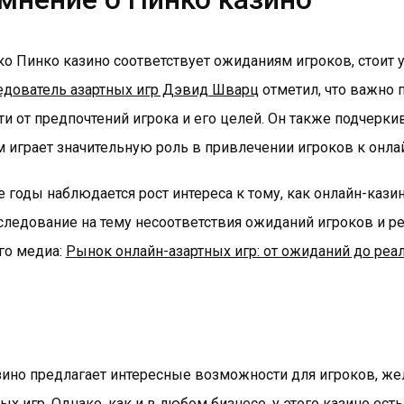
ко Пинко казино соответствует ожиданиям игроков, стоит 
едователь азартных игр Дэвид Шварц
отметил, что важно 
 от предпочтений игрока и его целей. Он также подчеркив
 играет значительную роль в привлечении игроков к онла
е годы наблюдается рост интереса к тому, как онлайн-каз
следование на тему несоответствия ожиданий игроков и р
ого медиа:
Рынок онлайн-азартных игр: от ожиданий до реа
зино предлагает интересные возможности для игроков, ж
ых игр. Однако, как и в любом бизнесе, у этого казино ест