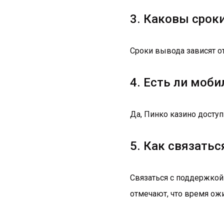
3. Каковы срок
Сроки вывода зависят о
4. Есть ли моб
Да, Пинко казино доступ
5. Как связать
Связаться с поддержкой
отмечают, что время ож