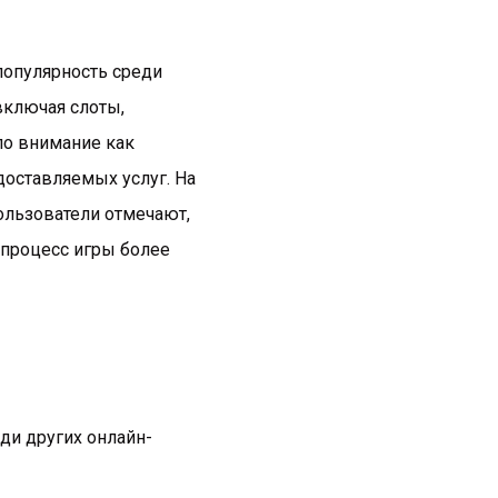
популярность среди
включая слоты,
ло внимание как
доставляемых услуг. На
ользователи отмечают,
 процесс игры более
и других онлайн-