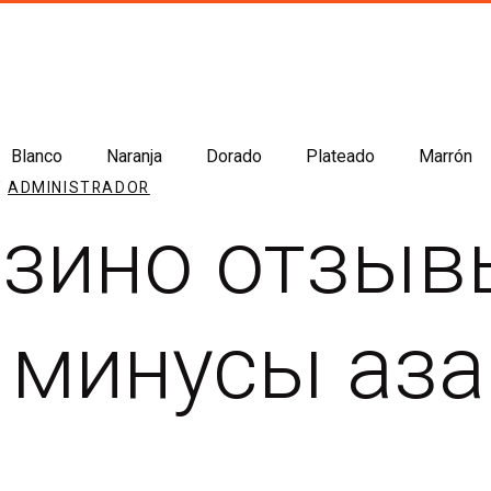
Blanco
Naranja
Dorado
Plateado
Marrón
Y
ADMINISTRADOR
зино отзывы
 минусы аз