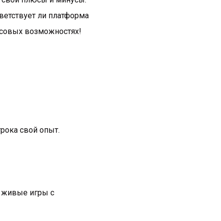
ветствует ли платформа
нсовых возможностях!
рока свой опыт.
и живые игры с