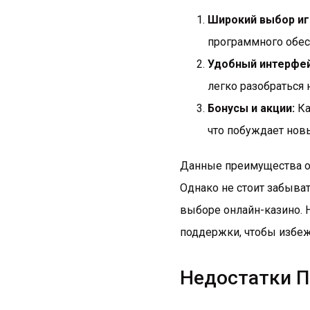
Широкий выбор иг
программного обесп
Удобный интерфей
легко разобраться
Бонусы и акции:
Ка
что побуждает новы
Данные преимущества о
Однако не стоит забыва
выборе онлайн-казино. 
поддержки, чтобы избеж
Недостатки П