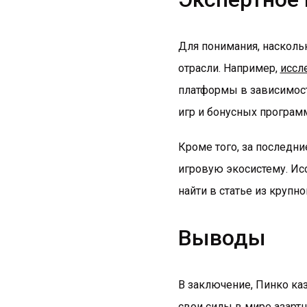
Для понимания, насколь
отрасли. Например,
иссл
платформы в зависимости
игр и бонусных программ
Кроме того, за последни
игровую экосистему. Ис
найти в статье из крупн
Выводы
В заключение, Пинко ка
свои силы в мире азартн