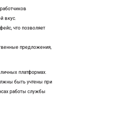
зработчиков
й вкус.
ейс, что позволяет
твенные предложения,
личных платформах.
олжны быть учтены при
нсах работы службы