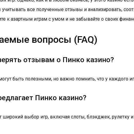
учитывать все полученные отзывы и анализировать, соот
ите к азартным играм с умом и не забывайте о своих фина
аемые вопросы (FAQ)
верять отзывам о Пинко казино?
огут быть полезными, но важно помнить, что у каждого иг
редлагает Пинко казино?
т широкий выбор игр, включая слоты, блэкджек, рулетку 