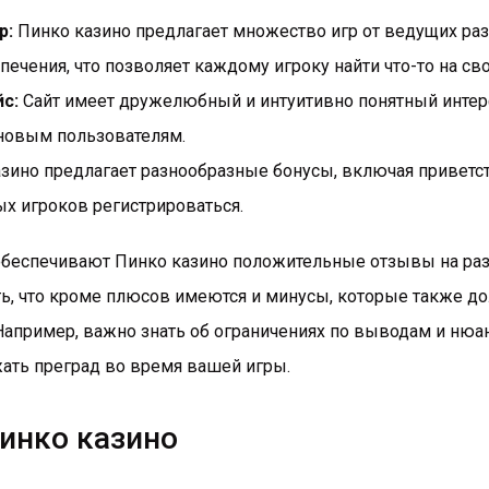
р:
Пинко казино предлагает множество игр от ведущих ра
ечения, что позволяет каждому игроку найти что-то на сво
с:
Сайт имеет дружелюбный и интуитивно понятный интерф
 новым пользователям.
зино предлагает разнообразные бонусы, включая приветс
х игроков регистрироваться.
беспечивают Пинко казино положительные отзывы на раз
ть, что кроме плюсов имеются и минусы, которые также д
Например, важно знать об ограничениях по выводам и нюа
ать преград во время вашей игры.
инко казино