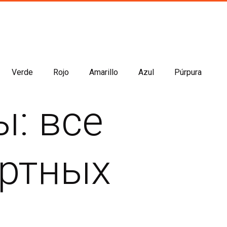
Verde
Rojo
Amarillo
Azul
Púrpura
: все
артных