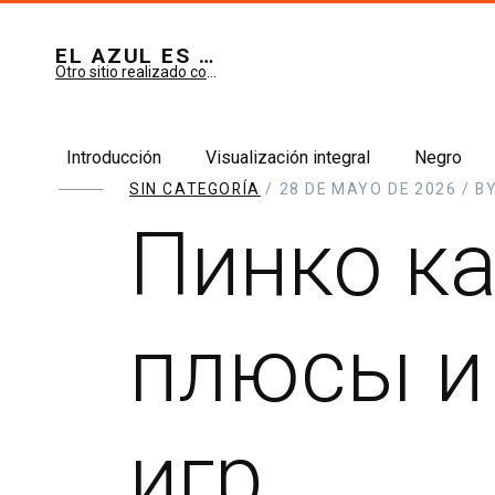
EL AZUL ES SUEÑO; EL VERDE ES IMAGINARIO
Otro sitio realizado con WordPress
Introducción
Visualización integral
Negro
SIN CATEGORÍA
/ 28 DE MAYO DE 2026 / B
Пинко ка
плюсы и
игр