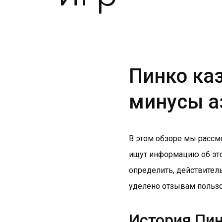
Пинко ка
минусы а
В этом обзоре мы рассм
ищут информацию об этом
определить, действител
уделено отзывам пользо
История Пин