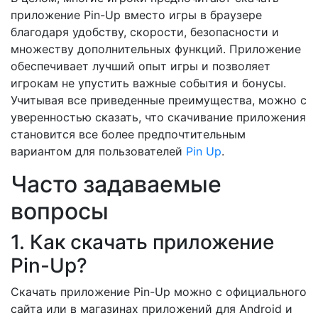
приложение Pin-Up вместо игры в браузере
благодаря удобству, скорости, безопасности и
множеству дополнительных функций. Приложение
обеспечивает лучший опыт игры и позволяет
игрокам не упустить важные события и бонусы.
Учитывая все приведенные преимущества, можно с
уверенностью сказать, что скачивание приложения
становится все более предпочтительным
вариантом для пользователей
Pin Up
.
Часто задаваемые
вопросы
1. Как скачать приложение
Pin-Up?
Скачать приложение Pin-Up можно с официального
сайта или в магазинах приложений для Android и