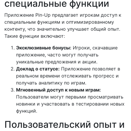
специальные функции
Приложение Pin-Up предлагает игрокам доступ к
специальным функциям и оптимизированному
контенту, что значительно улучшает общий опыт.
Такие функции включают:
Эксклюзивные бонусы:
Игроки, скачавшие
приложение, часто могут получать
уникальные предложения и акции.
Доклад о статусе:
Приложение позволяет в
реальном времени отслеживать прогресс и
получать аналитику по играм.
Мгновенный доступ к новым играм:
Пользователи могут первыми просматривать
новинки и участвовать в тестировании новых
функций.
Пользовательский опыт и