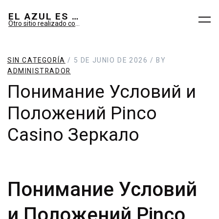
EL AZUL ES SUEÑO; EL VERDE ES IMAGINARIO
Otro sitio realizado con WordPress
SIN CATEGORÍA
/ 5 DE JUNIO DE 2026 / BY
ADMINISTRADOR
Понимание Условий и
Положений Pinco
Casino Зеркало
Понимание Условий
и Положений Pinco