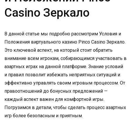
Casino Зеркало
В данной статье мы подробно рассмотрим Условия и
Положения виртуального казино Pinco Casino Зеркало.
Это ключевой аспект, на который стоит обратить
внимание всем игрокам, собирающимся участвовать в
азартных играх на данной платформе. Знание условий
и правил позволит избежать неприятных ситуаций и
эффективно управлять своим игровым процессом. От
правоотношений до бонусных предложений —
каждый аспект важен для комфортной игры.
Погрузимся в детали, чтобы сделать процесс азартных
игр более безопасным и приятным.