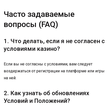
Часто задаваемые
вопросы (FAQ)
1. Что делать, если я не согласен с
условиями казино?
Если вы не согласны с условиями, вам следует
воздержаться от регистрации на платформе или игры
на ней.
2. Как узнать об обновлениях
Условий и Положений?