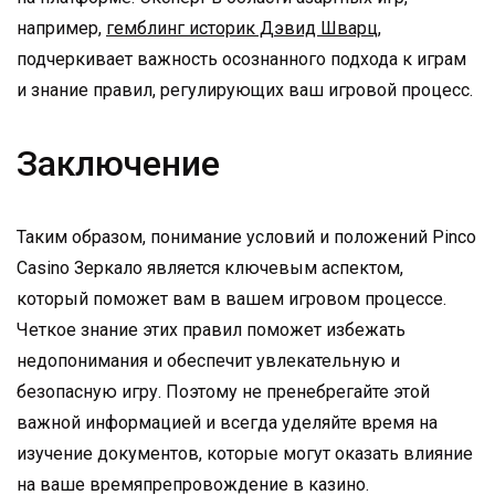
например,
гемблинг историк Дэвид Шварц
,
подчеркивает важность осознанного подхода к играм
и знание правил, регулирующих ваш игровой процесс.
Заключение
Таким образом, понимание условий и положений Pinco
Casino Зеркало является ключевым аспектом,
который поможет вам в вашем игровом процессе.
Четкое знание этих правил поможет избежать
недопонимания и обеспечит увлекательную и
безопасную игру. Поэтому не пренебрегайте этой
важной информацией и всегда уделяйте время на
изучение документов, которые могут оказать влияние
на ваше времяпрепровождение в казино.