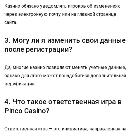
Казино обязано уведомлять игроков об изменениях
через электронную почту или на главной странице
сайта.
3. Могу ли я изменить свои данные
после регистрации?
Да, многие казино позволяют менять учетные данные,
однако для этого может понадобиться дополнительная
верификация.
4. Что такое ответственная игра в
Pinco Casino?
Ответственная игра — это инициатива, направленная на