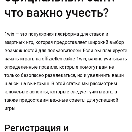
что важно учесть?
1win — это популярная платформа для ставок и
азартных игр, которая предоставляет широкий выбор
возможностей для пользователей. Если вы планируете
начать играть на offiziellen сайте 1win, важно учитывать
определенные правила, которые помогут вам не
только безопасно развлекаться, но и увеличить ваши
шансы на выигрыш. В этой статье мы рассмотрим
ключевые аспекты, которые следует учитывать, а
также предоставим важные советы для успешной
игры.
Регистрация и