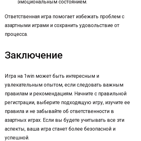
эмоциональным состоянием.
Ответственная игра помогает избежать проблем с
азартными играми и сохранить удовольствие от
процесса.
Заключение
Игра на 1win может быть интересным и
увлекательным опытом, если следовать важным
правилам и рекомендациям. Начните с правильной
регистрации, выберите подходящую игру, изучите ее
правила и не забывайте об ответственности в
азартных играх. Если вы будете учитывать все эти
аспекты, ваша игра станет более безопасной и
успешной.