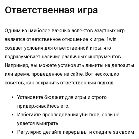
Ответственная игра
Одним из наиболее важных аспектов азартных игр
является ответственное отношение к игре. 1win
создает условия для ответственной игры, что
подразумевает наличие различных инструментов.
Например, вы можете установить лимиты на депозиты
или время, проведенное на сайте. Вот несколько
советов, как сохранить ответственный подход:
Установите бюджет для игры и строго
придерживайтесь его.
Избегайте преследования убытков, если не
удается выиграть.
Регулярно делайте перерывы и следите за своим