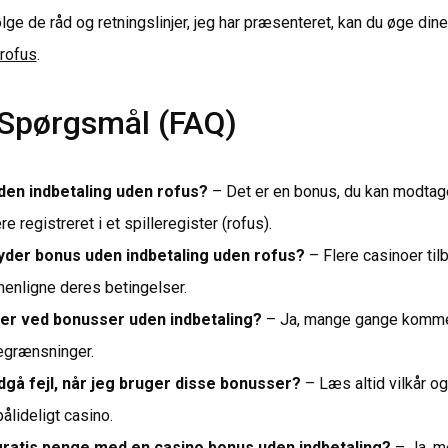
lge de råd og retningslinjer, jeg har præsenteret, kan du øge dine
rofus
.
e Spørgsmål (FAQ)
den indbetaling uden rofus?
– Det er en bonus, du kan modtage
 registreret i et spilleregister (rofus).
byder bonus uden indbetaling uden rofus?
– Flere casinoer til
menligne deres betingelser.
er ved bonusser uden indbetaling?
– Ja, mange gange komme
egrænsninger.
gå fejl, når jeg bruger disse bonusser?
– Læs altid vilkår og
ålideligt casino.
 gratis penge med en casino bonus uden indbetaling?
– Ja, 