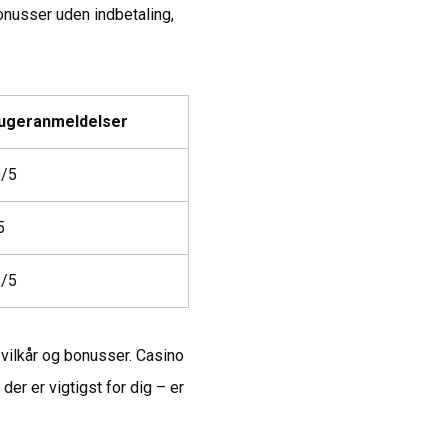
onusser uden indbetaling,
ugeranmeldelser
5/5
5
8/5
 vilkår og bonusser. Casino
er er vigtigst for dig – er