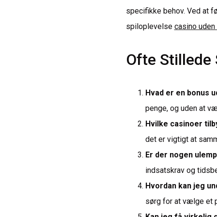
specifikke behov. Ved at fø
spiloplevelse
casino uden 
Ofte Stilled
Hvad er en bonus u
penge, og uden at være
Hvilke casinoer til
det er vigtigt at sam
Er der nogen ulemp
indsatskrav og tidsb
Hvordan kan jeg und
sørg for at vælge et p
Kan jeg få virkelig