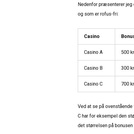
Nedenfor præsenterer jeg e
og som er rofus-fri:
Casino
Bonu
Casino A
500 kr
Casino B
300 kr
Casino C
700 kr
Ved at se på ovenstående t
C har for eksempel den stør
det størrelsen på bonusen