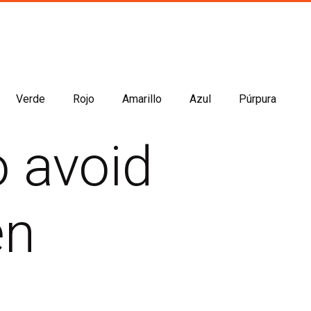
Verde
Rojo
Amarillo
Azul
Púrpura
 avoid
en
s