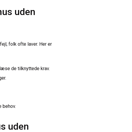
nus uden
l, folk ofte laver. Her er
æse de tilknyttede krav.
er.
e behov.
us uden