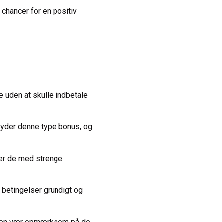
 chancer for en positiv
 uden at skulle indbetale
byder denne type bonus, og
r de med strenge
 betingelser grundigt og
men vær opmærksom på de