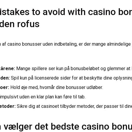
stakes to avoid with casino bo
uden rofus
 af casino bonusser uden indbetaling, er der mange almindelige fej
kårene:
Mange spillere ser kun på bonusbeløbet og glemmer at l
den:
Spil kun på licenserede sider for at beskytte dine oplysning
oer:
Hold øje med, hvornår dine bonusser udløber.
impulsivt uden en klar plan kan føre til tab.
etoder:
Sikre dig at casinoet tilbyder metoder, der passer til din
vælger det bedste casino bon