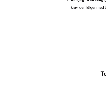
krav, der følger med 
T