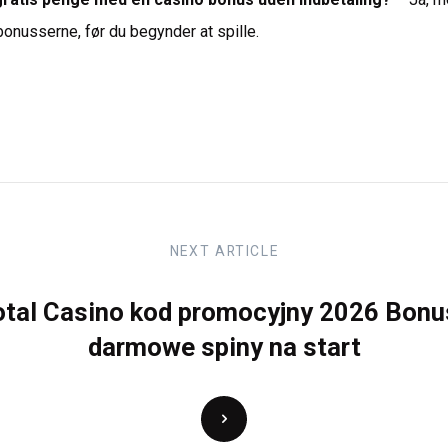
bonusserne, før du begynder at spille.
NEXT
ARTICLE
otal Casino kod promocyjny 2026 Bonus
darmowe spiny na start