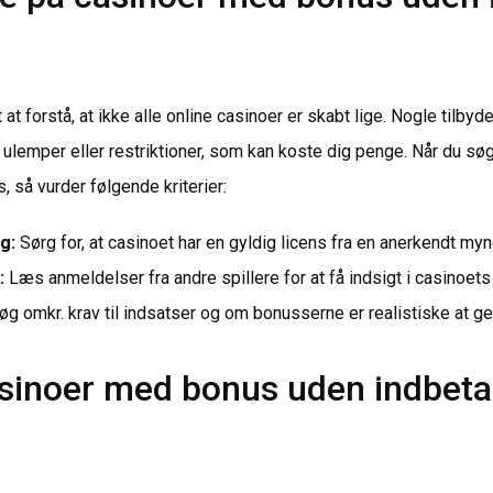
t at forstå, at ikke alle online casinoer er skabt lige. Nogle tilby
 ulemper eller restriktioner, som kan koste dig penge. Når du sø
, så vurder følgende kriterier:
g:
Sørg for, at casinoet har en gyldig licens fra en anerkendt my
:
Læs anmeldelser fra andre spillere for at få indsigt i casinoets
g omkr. krav til indsatser og om bonusserne er realistiske at g
sinoer med bonus uden indbeta