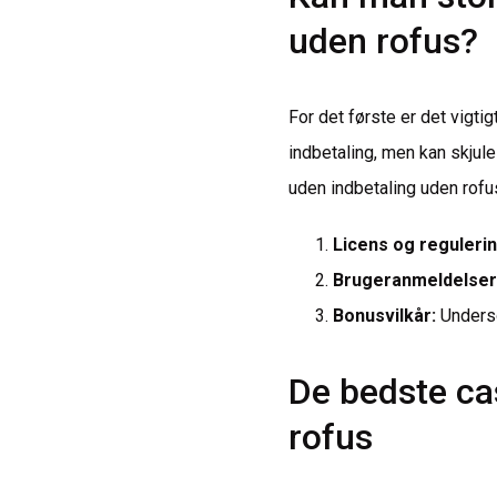
uden rofus?
For det første er det vigtig
indbetaling, men kan skjule
uden indbetaling uden rofus
Licens og regulerin
Brugeranmeldelser
Bonusvilkår:
Undersø
De bedste ca
rofus