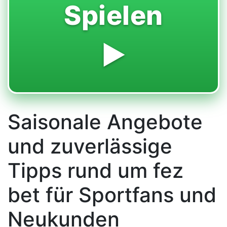
Spielen
▶️
Saisonale Angebote
und zuverlässige
Tipps rund um fez
bet für Sportfans und
Neukunden