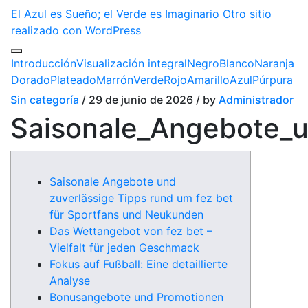
El Azul es Sueño; el Verde es Imaginario
Otro sitio
realizado con WordPress
Introducción
Visualización integral
Negro
Blanco
Naranja
Dorado
Plateado
Marrón
Verde
Rojo
Amarillo
Azul
Púrpura
Sin categoría
/ 29 de junio de 2026 / by
Administrador
Saisonale_Angebote_u
Saisonale Angebote und
zuverlässige Tipps rund um fez bet
für Sportfans und Neukunden
Das Wettangebot von fez bet –
Vielfalt für jeden Geschmack
Fokus auf Fußball: Eine detaillierte
Analyse
Bonusangebote und Promotionen