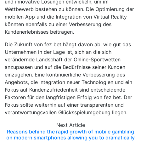
und innovative Lösungen entwickeln, um im
Wettbewerb bestehen zu können. Die Optimierung der
mobilen App und die Integration von Virtual Reality
könnten ebenfalls zu einer Verbesserung des
Kundenerlebnisses beitragen.
Die Zukunft von fez bet hängt davon ab, wie gut das
Unternehmen in der Lage ist, sich an die sich
verändernde Landschaft der Online-Sportwetten
anzupassen und auf die Bedürfnisse seiner Kunden
einzugehen. Eine kontinuierliche Verbesserung des
Angebots, die Integration neuer Technologien und ein
Fokus auf Kundenzufriedenheit sind entscheidende
Faktoren für den langfristigen Erfolg von fez bet. Der
Fokus sollte weiterhin auf einer transparenten und
verantwortungsvollen Glücksspielumgebung liegen.
Next
Article
Reasons behind the rapid growth of mobile gambling
on modern smartphones allowing you to dramatically