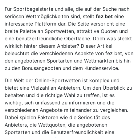
Für Sportbegeisterte und alle, die auf der Suche nach
seriösen Wettmöglichkeiten sind, stellt
fez bet
eine
interessante Plattform dar. Die Seite verspricht eine
breite Palette an Sportwetten, attraktive Quoten und
eine benutzerfreundliche Oberfläche. Doch was steckt
wirklich hinter diesem Anbieter? Dieser Artikel
beleuchtet die verschiedenen Aspekte von fez bet, von
den angebotenen Sportarten und Wettmärkten bis hin
zu den Bonusangeboten und dem Kundenservice.
Die Welt der Online-Sportwetten ist komplex und
bietet eine Vielzahl an Anbietern. Um den Überblick zu
behalten und die richtige Wahl zu treffen, ist es
wichtig, sich umfassend zu informieren und die
verschiedenen Angebote miteinander zu vergleichen.
Dabei spielen Faktoren wie die Seriosität des
Anbieters, die Wettquoten, die angebotenen
Sportarten und die Benutzerfreundlichkeit eine