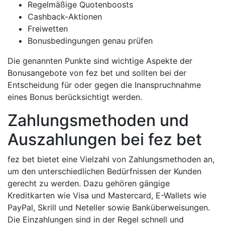
Regelmäßige Quotenboosts
Cashback-Aktionen
Freiwetten
Bonusbedingungen genau prüfen
Die genannten Punkte sind wichtige Aspekte der
Bonusangebote von fez bet und sollten bei der
Entscheidung für oder gegen die Inanspruchnahme
eines Bonus berücksichtigt werden.
Zahlungsmethoden und
Auszahlungen bei fez bet
fez bet bietet eine Vielzahl von Zahlungsmethoden an,
um den unterschiedlichen Bedürfnissen der Kunden
gerecht zu werden. Dazu gehören gängige
Kreditkarten wie Visa und Mastercard, E-Wallets wie
PayPal, Skrill und Neteller sowie Banküberweisungen.
Die Einzahlungen sind in der Regel schnell und