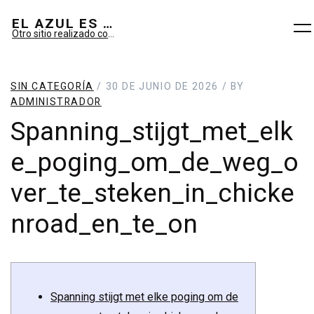
EL AZUL ES SUEÑO; EL VERDE ES IMAGINARIO
Otro sitio realizado con WordPress
SIN CATEGORÍA
/ 30 DE JUNIO DE 2026 / BY
ADMINISTRADOR
Spanning_stijgt_met_elk
e_poging_om_de_weg_o
ver_te_steken_in_chicke
nroad_en_te_on
Spanning stijgt met elke poging om de