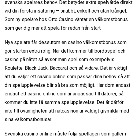
svenska spelares behov. Det betyder extra spelvärde direkt
vid din första insättning – snabbt, enkelt och utan krångel.
Som ny spelare hos Otto Casino väntar en välkomstbonus
som ger dig mer att spela för redan från start.
Nya spelare får dessutom en casino välkomstbonus som
gör starten extra rolig. När det kommer till bordsspel och
casino på nätet så avser man spel som exempelvis
Roulette, Black Jack, Baccarat och så vidare. Det är viktigt
att du väljer ett casino online som passar dina behov så att
din spelupplevelse blir så bra som möjligt. Har dom endast
endast ett casino online som är anpassad till datorer, så
kommer du inte få samma spelupplevelse. Det är därför
inte till ovanligheten att nätcasinon är väldigt givmilda med
sina välkomstbonusar.
Svenska casino online måste följa spellagen som gäller i