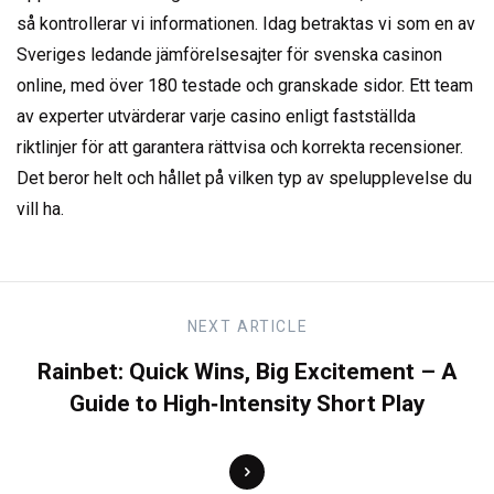
så kontrollerar vi informationen. Idag betraktas vi som en av
Sveriges ledande jämförelsesajter för svenska casinon
online, med över 180 testade och granskade sidor. Ett team
av experter utvärderar varje casino enligt fastställda
riktlinjer för att garantera rättvisa och korrekta recensioner.
Det beror helt och hållet på vilken typ av spelupplevelse du
vill ha.
NEXT
ARTICLE
Rainbet: Quick Wins, Big Excitement – A
Guide to High‑Intensity Short Play