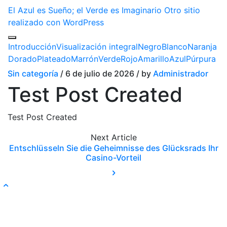
El Azul es Sueño; el Verde es Imaginario
Otro sitio
realizado con WordPress
Introducción
Visualización integral
Negro
Blanco
Naranja
Dorado
Plateado
Marrón
Verde
Rojo
Amarillo
Azul
Púrpura
Sin categoría
/ 6 de julio de 2026 / by
Administrador
Test Post Created
Test Post Created
Next
Article
Entschlüsseln Sie die Geheimnisse des Glücksrads Ihr
Casino-Vorteil