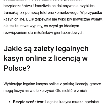
bezpieczeństwu. Umożliwia on dokonywanie szybkich
transakcji za pomocą telefonu komórkowego. W przypadku
kasyn online, BLIK zapewnia nie tylko błyskawiczne wpłaty,
ale także łatwe wypłaty, co czyni go idealnym
rozwiązaniem dla miłośników gier hazardowych.
Jakie są zalety legalnych
kasyn online z licencją w
Polsce?
Wybierając legalne kasyna online z polską licencją, gracze
mogą liczyć na wiele korzyści. Oto niektóre z nich:
Bezpieczeństwo:
Legalne kasyna muszą spełniać