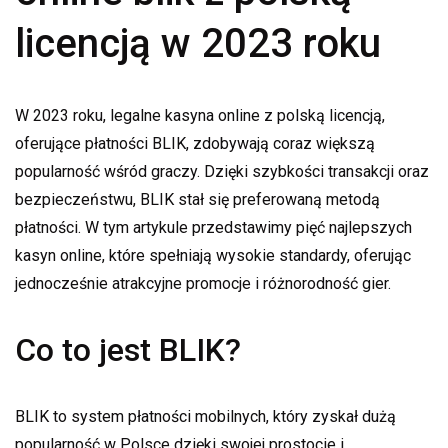
licencją w 2023 roku
W 2023 roku, legalne kasyna online z polską licencją,
oferujące płatności BLIK, zdobywają coraz większą
popularność wśród graczy. Dzięki szybkości transakcji oraz
bezpieczeństwu, BLIK stał się preferowaną metodą
płatności. W tym artykule przedstawimy pięć najlepszych
kasyn online, które spełniają wysokie standardy, oferując
jednocześnie atrakcyjne promocje i różnorodność gier.
Co to jest BLIK?
BLIK to system płatności mobilnych, który zyskał dużą
popularność w Polsce dzięki swojej prostocie i