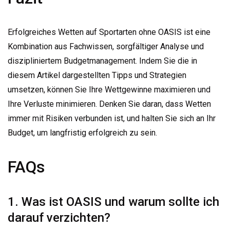
Erfolgreiches Wetten auf Sportarten ohne OASIS ist eine
Kombination aus Fachwissen, sorgfältiger Analyse und
diszipliniertem Budgetmanagement. Indem Sie die in
diesem Artikel dargestellten Tipps und Strategien
umsetzen, können Sie Ihre Wettgewinne maximieren und
Ihre Verluste minimieren. Denken Sie daran, dass Wetten
immer mit Risiken verbunden ist, und halten Sie sich an Ihr
Budget, um langfristig erfolgreich zu sein.
FAQs
1. Was ist OASIS und warum sollte ich
darauf verzichten?