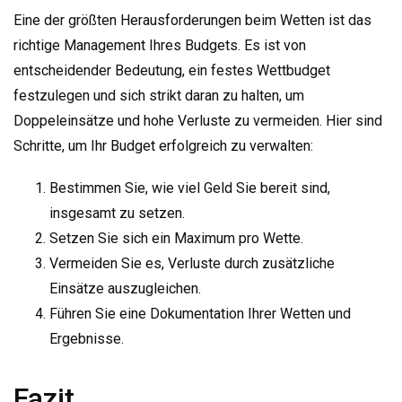
Eine der größten Herausforderungen beim Wetten ist das
richtige Management Ihres Budgets. Es ist von
entscheidender Bedeutung, ein festes Wettbudget
festzulegen und sich strikt daran zu halten, um
Doppeleinsätze und hohe Verluste zu vermeiden. Hier sind
Schritte, um Ihr Budget erfolgreich zu verwalten:
Bestimmen Sie, wie viel Geld Sie bereit sind,
insgesamt zu setzen.
Setzen Sie sich ein Maximum pro Wette.
Vermeiden Sie es, Verluste durch zusätzliche
Einsätze auszugleichen.
Führen Sie eine Dokumentation Ihrer Wetten und
Ergebnisse.
Fazit