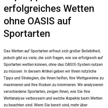
erfolgreiches Wetten
ohne OASIS auf
Sportarten
Das Wetten auf Sportarten erfreut sich großer Beliebtheit,
jedoch gibt es viele, die sich fragen, wie sie erfolgreich auf
Sportarten wetten können, ohne das OASIS-System nutzen
zu müssen. In diesem Artikel geben wir Ihnen nützliche
Tipps und Strategien, die Ihnen helfen, Ihre Wettgewinne zu
maximieren und Ihre Risiken zu minimieren. Wir analysieren
verschiedene Sportarten, zeigen Ihnen, wie Sie Ihre
Wettanalyse verbessern und welche Aspekte beim Wetten
zu beachten sind. Wenn Sie bereit sind, mehr über