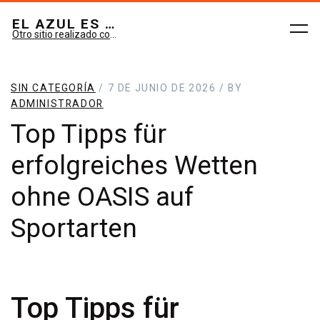
EL AZUL ES SUEÑO; EL VERDE ES IMAGINARIO
Otro sitio realizado con WordPress
SIN CATEGORÍA
/ 7 DE JUNIO DE 2026 / BY
ADMINISTRADOR
Top Tipps für
erfolgreiches Wetten
ohne OASIS auf
Sportarten
Top Tipps für