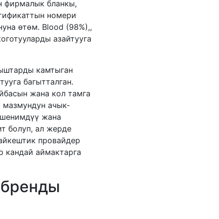
 фирмалык бланкы,
ртификаттын номери
уна өтөм. Blood (98%),,
жоготууларды азайтууга
лыштарды камтыган
ууга багытталган.
йбасын жана кол тамга
к мазмундун ачык-
ишенимдүү жана
т болуп, ал жерде
айкештик провайдер
р кандай аймактарга
 бренды