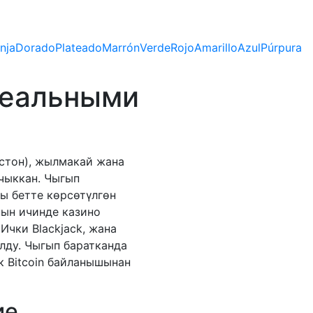
nja
Dorado
Plateado
Marrón
Verde
Rojo
Amarillo
Azul
Púrpura
реальными
стон), жылмакай жана
чыккан. Чыгып
кы бетте көрсөтүлгөн
нын ичинде казино
.
Ички Blackjack, жана
лду. Чыгып баратканда
к Bitcoin байланышынан
ие