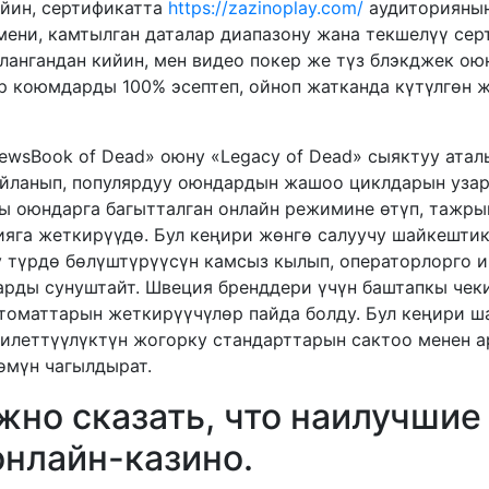
ийин, сертификатта
https://zazinoplay.com/
аудиториянын
мени, камтылган даталар диапазону жана текшелүү се
лангандан кийин, мен видео покер же түз блэкджек оюн
р коюмдарды 100% эсептеп, ойноп жатканда күтүлгөн 
Book of Dead» оюну «Legacy of Dead» сыяктуу ата
айланып, популярдуу оюндардын жашоо циклдарын узарт
ы оюндарга багытталган онлайн режимине өтүп, тажры
ияга жеткирүүдө. Бул кеңири жөнгө салуучу шайкешти
 түрдө бөлүштүрүүсүн камсыз кылып, операторлорго 
рды сунуштайт. Швеция бренддери үчүн баштапкы чеки
томаттарын жеткирүүчүлөр пайда болду. Бул кеңири ш
илеттүүлүктүн жогорку стандарттарын сактоо менен а
өмүн чагылдырат.
жно сказать, что наилучшие
онлайн-казино.