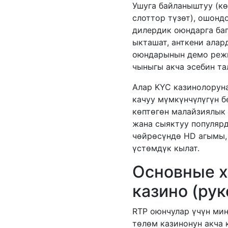
Ушуга байланыштуу (к
слоттор түзөт), ошондо
дилердик оюндарга ба
ыкташат, анткени ала
оюндарынын демо режи
чыныгы акча эсебин та
Алар KYC казинолоруна
качуу мүмкүнчүлүгүн б
көптөгөн малайзиялык
жана сыяктуу популярд
чөйрөсүндө HD агымы, 
үстөмдүк кылат.
Основные х
казино (рук
RTP оюнчулар үчүн миң
төлөм казинонун акча 