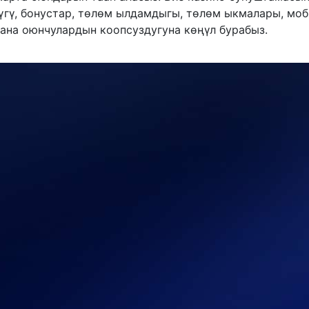
үгү, бонустар, төлөм ылдамдыгы, төлөм ыкмалары, мо
ана оюнчулардын коопсуздугуна көңүл бурабыз.