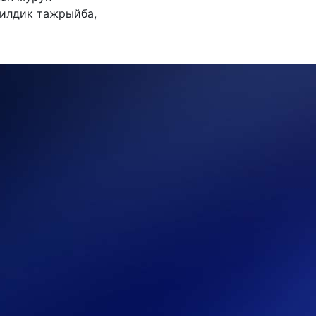
билдик тажрыйба,