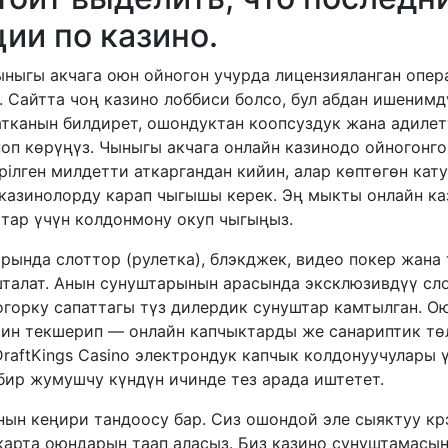
ии по казино.
ныгы акчага оюн ойногон учурда лицензияланган опер
. Сайтта чоң казино лоббиси болсо, бул абдан ишеним
тканын билдирет, ошондуктан коопсуздук жана адилет
оп көрүңүз. Чыныгы акчага онлайн казинодо ойногонго
рілген милдетти аткаргандан кийин, алар көптөгөн кат
казинолорду карап чыгышы керек. Эң мыкты онлайн ка
йттар үчүн колдонмону окуп чыгыңыз.
ында слоттор (рулетка), блэкджек, видео покер жана 
талат. Анын сунуштарынын арасында эксклюзивдүү сло
огорку сапаттагы түз дилердик сунуштар камтылган. О
рин текшерип — онлайн капчыктарды же санариптик т
DraftKings Casino электрондук капчык колдонуучулары 
бир жумушчу күндүн ичинде тез арада иштетет.
нын кеңири тандоосу бар. Сиз ошондой эле сыяктуу крэ
карта оюндарын таап аласыз. Биз казино сунуштамасы