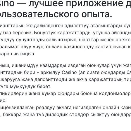
sino — лучшее приложение д
ользовательского опыта.
рианттарын же далилденген адилеттүү аталыштарды су
у баа беребиз. Бонустук каражаттарды утушка айланд
 түрдүү сунуштарды салыштырып, шарттар менен эреже
аалымат алуу үчүн, онлайн казинолорду кантип сынап 
карап чыгыңыз.
ныш, ишенимдүү наамдарды издеген оюнчулар үчүн жа
нттардын бири – аркылуу Casino (ал сизге оюндарды б
карууга жана депозиттерди же акча каражаттарын ти
үүгө мүмкүндүк берет.
-пикирлерин жана кумар оюндары боюнча колдонмолор
ис.
лицензияланган реалдуу акчага негизделген онлайн каз
а, баккара жана түз дилердик столдор сыяктуу оюндар