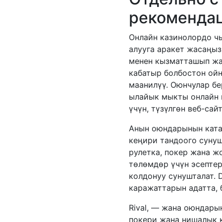
рекомендац
Онлайн казинолордо чы
алууга аракет жасаңыз
менен кызматташып жа
кабатыр болбостон ойн
маанилүү. Оюнчулар бе
ылайык мыкты онлайн 
үчүн, түзүлгөн веб-са
Анын оюндарынын катар
кеңири тандоого сунуш
рулетка, покер жана ж
төлөмдөр үчүн эсепте
колдонуу сунушталат. 
каражаттарын адатта, 
Rival, — жана оюндары
покери жана нишалык 