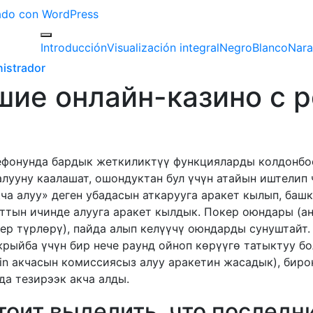
izado con WordPress
Introducción
Visualización integral
Negro
Blanco
Nara
istrador
чшие онлайн-казино с 
ефонунда бардык жеткиликтүү функцияларды колдонбо
ууну каалашат, ошондуктан бул үчүн атайын иштелип 
кча алуу» деген убадасын аткарууга аракет кылып, баш
ааттын ичинде алууга аракет кылдык. Покер оюндары (а
ер түрлөрү), пайда алып келүүчү оюндарды сунуштайт
рыйба үчүн бир нече раунд ойноп көрүүгө татыктуу бо
coin акчасын комиссиясыз алуу аракетин жасадык), биро
нда тезирээк акча алды.
тоит выделить, что последн