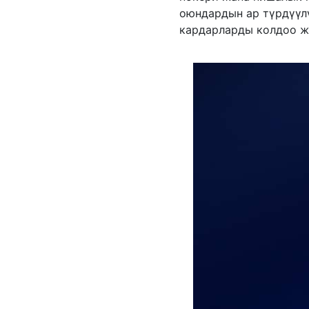
оюндардын ар түрдүүл
кардарларды колдоо ж