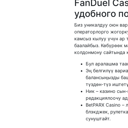
FanDuel Ca
удобного п
Биз уникалдуу оюн ва
операторлорго жогорк
камсыз кылуу үчүн ар
баалайбыз. Көбүрөөк м
колдонмону сайтында 
Бул аралашма таа
Эң белгилүү вариа
балансыңызды баш
түздөн-түз иштет
Ник – казино сын
редакциялоочу ад
BetPARX Casino – 
блэкджек, рулетк
сунуштайт.