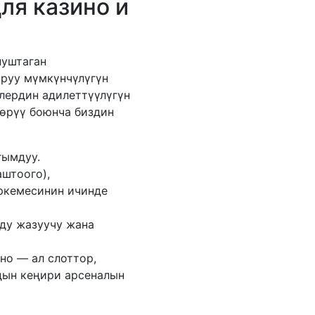
ля казино и
нуштаган
ыруу мүмкүнчүлүгүн
лердин адилеттүүлүгүн
көрүү боюнча биздин
гымдуу.
аштоого),
ркемесинин ичинде
ду жазуучу жана
ино — ал слоттор,
дын кеңири арсеналын