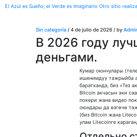
El Azul es Sueño; el Verde es Imaginario
Otro sitio real
Sin categoría
/ 4 de julio de 2026 / by
Admin
В 2026 году лу
деньгами.
Кумар оюнчулары (тел
ишенимдүү тажрыйба ал
баратканда, биз «Тез а
Bitcoin акчасын эки с
покери жана видео пок
оюндары да өзгөчө таж
(биз Bitcoin жана Lite
улам Litecoinге карага
Отдельно с