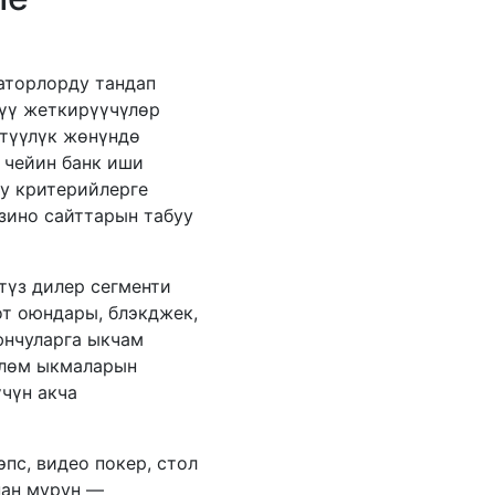
аторлорду тандап
дүү жеткирүүчүлөр
түүлүк жөнүндө
 чейин банк иши
уу критерийлерге
зино сайттарын табуу
түз дилер сегменти
т оюндары, блэкджек,
юнчуларга ыкчам
өлөм ыкмаларын
үчүн акча
пс, видео покер, стол
нан мурун —