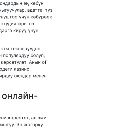
юндардын эң көбүн
ыгуучулар, адатта, түз
унуштоо үчүн көбүрөөк
 студиялары өз
арга кирүү үчүн
ыкты текшерүүдөн
н популярдуу болуп,
көрсөтүлөт. Анын of
рдеги казино
лярдуу оюндар менен
 онлайн-
ни көрсөтөт, ал эми
ыштуу. Эң жогорку