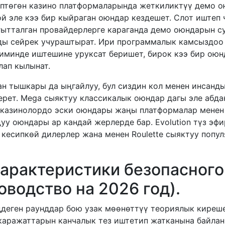
өптөгөн казино платформаларында жеткиликтүү демо о
й эле кээ бир кыйраган оюндар кездешет. Слот иштеп ч
гытталган провайдерлерге караганда демо оюндарын с
рды сейрек учураштырат. Ири программалык камсыздоо
минде иштешине уруксат беришет, бирок кээ бир оюнд
лап кылынат.
н тышкары да ыңгайлуу, бул сиздин кол менен инсанд
ерет. Mega сыяктуу классикалык оюндар дагы эле абда
 казинолордо эски оюндары жаңы платформалар менен 
уу оюндары ар кандай жерлерде бар. Evolution түз эфи
кесипкөй дилерлер жана менен Roulette сыяктуу попу
арактеристики безопасного
оводство на 2026 год).
деген раунддар бою узак мөөнөттүү теориялык киреше
каражаттарын канчалык тез иштетип жатканына байлан