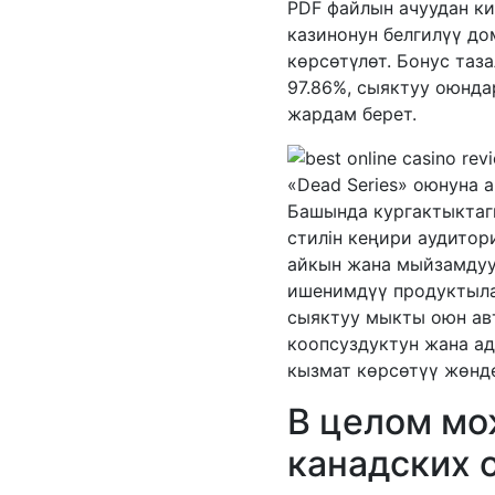
PDF файлын ачуудан к
казинонун белгилүү до
көрсөтүлөт. Бонус таза
97.86%, сыяктуу оюнда
жардам берет.
«Dead Series» оюнуна 
Башында кургактыктаг
стилін кеңири аудитор
айкын жана мыйзамдуу
ишенимдүү продуктыла
сыяктуу мыкты оюн ав
коопсуздуктун жана ад
кызмат көрсөтүү жөнд
В целом мо
канадских 