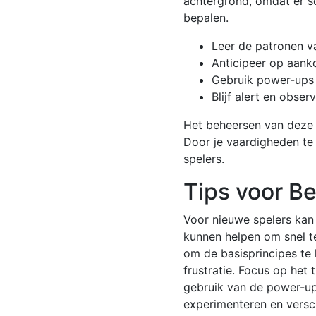
achtergrond, omdat er so
bepalen.
Leer de patronen va
Anticipeer op aank
Gebruik power-ups 
Blijf alert en obser
Het beheersen van deze s
Door je vaardigheden te
spelers.
Tips voor B
Voor nieuwe spelers kan C
kunnen helpen om snel te
om de basisprincipes te l
frustratie. Focus op het
gebruik van de power-up
experimenteren en versch