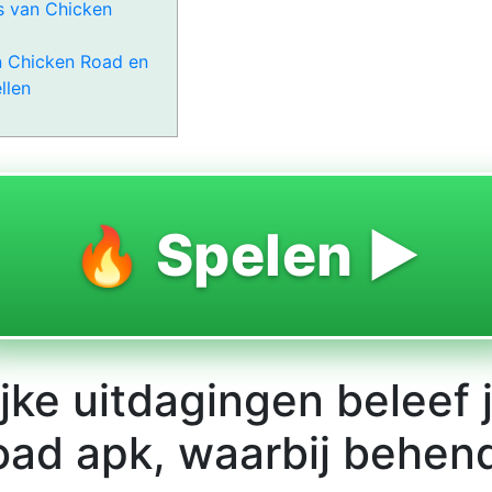
s van Chicken
 Chicken Road en
llen
🔥 Spelen ▶️
jke uitdagingen beleef 
oad apk, waarbij behen