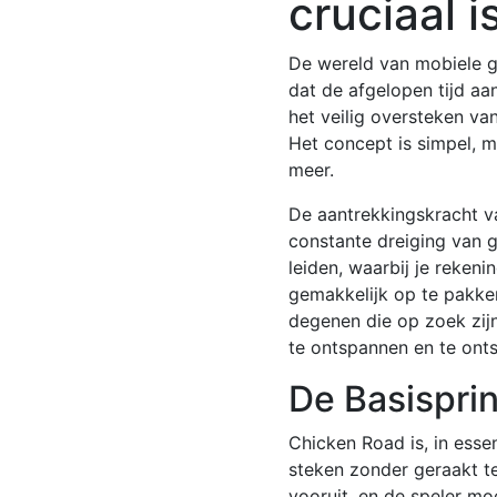
cruciaal 
De wereld van mobiele ga
dat de afgelopen tijd aan
het veilig oversteken va
Het concept is simpel, m
meer.
De aantrekkingskracht va
constante dreiging van g
leiden, waarbij je reken
gemakkelijk op te pakken
degenen die op zoek zij
te ontspannen en te onts
De Basispri
Chicken Road is, in esse
steken zonder geraakt t
vooruit, en de speler mo