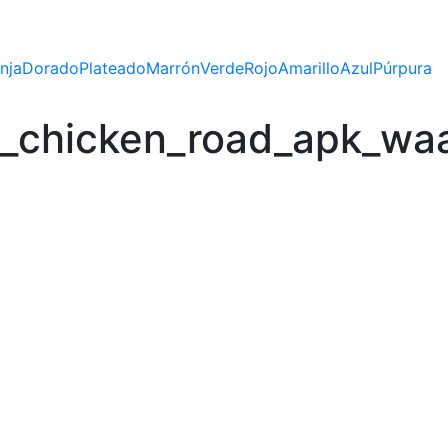
nja
Dorado
Plateado
Marrón
Verde
Rojo
Amarillo
Azul
Púrpura
t_chicken_road_apk_waa