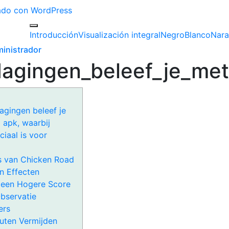
izado con WordPress
Introducción
Visualización integral
Negro
Blanco
Nara
inistrador
tdagingen_beleef_je_me
agingen beleef je
 apk, waarbij
iaal is voor
s van Chicken Road
n Effecten
 een Hogere Score
bservatie
ers
uten Vermijden