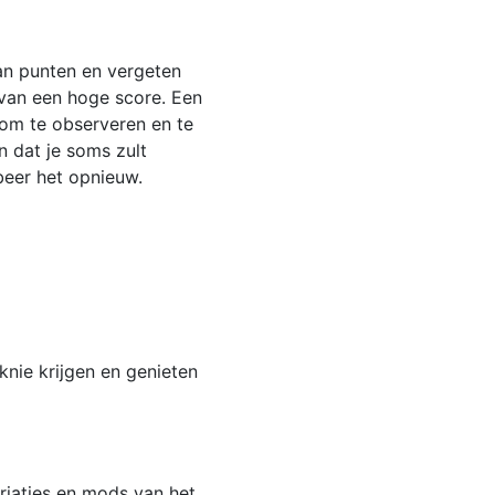
van punten en vergeten
 van een hoge score. Een
 om te observeren en te
n dat je soms zult
beer het opnieuw.
knie krijgen en genieten
ariaties en mods van het