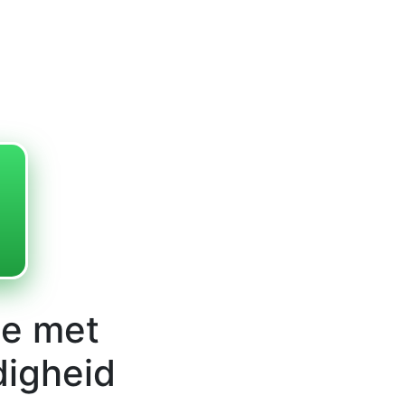
je met
digheid