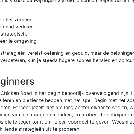
ms visuele aanwijzingen zijn die je kunnen helpen de timin
n het verkeer.
omend verkeer.
strategisch.
veer je omgeving.
trategieën vereist oefening en geduld, maar de beloningen
 verbeteren, kun je steeds hogere scores behalen en concu
eginners
hicken Road in het begin behoorlijk overweldigend zijn. Hie
 leren en plezier te hebben met het spel. Begin met het sp
eren. Forceer jezelf niet om lang achter elkaar te spelen, w
 timen van je sprongen en hurken, en probeer te anticiperen
s die je tegenkomt om je een voordeel te geven. Wees nie
illende strategieën uit te proberen.