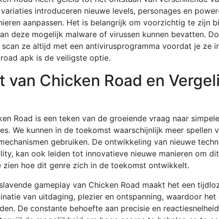
ariaties introduceren nieuwe levels, personages en power-
ren aanpassen. Het is belangrijk om voorzichtig te zijn b
n deze mogelijk malware of virussen kunnen bevatten. D
can ze altijd met een antivirusprogramma voordat je ze in
 road apk
is de veiligste optie.
 van Chicken Road en Vergeli
ken Road is een teken van de groeiende vraag naar simpele
s. We kunnen in de toekomst waarschijnlijk meer spellen 
mechanismen gebruiken. De ontwikkeling van nieuwe technol
lity, kan ook leiden tot innovatieve nieuwe manieren om dit
e zien hoe dit genre zich in de toekomst ontwikkelt.
lavende gameplay van Chicken Road maakt het een tijdloze
natie van uitdaging, plezier en ontspanning, waardoor het
tijden. De constante behoefte aan precisie en reactiesnelhei