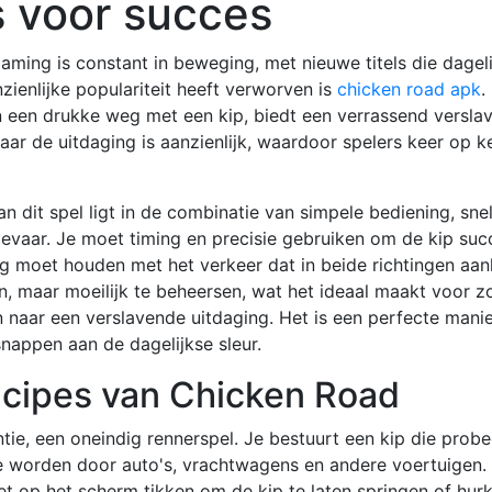
is voor succes
ming is constant in beweging, met nieuwe titels die dageli
zienlijke populariteit heeft verworven is
chicken road apk
.
n een drukke weg met een kip, biedt een verrassend verslav
aar de uitdaging is aanzienlijk, waardoor spelers keer op 
n dit spel ligt in de combinatie van simpele bediening, sn
evaar. Je moet timing en precisie gebruiken om de kip suc
ing moet houden met het verkeer dat in beide richtingen aan
, maar moeilijk te beheersen, wat het ideaal maakt voor z
n naar een verslavende uitdaging. Het is een perfecte mani
nappen aan de dagelijkse sleur.
ncipes van Chicken Road
ntie, een oneindig rennerspel. Je bestuurt een kip die prob
e worden door auto's, vrachtwagens en andere voertuigen.
et op het scherm tikken om de kip te laten springen of hur