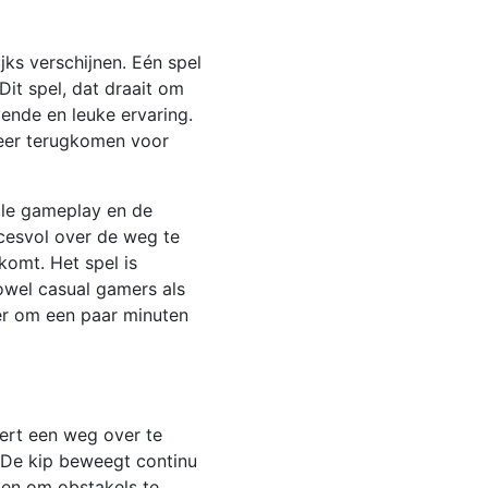
jks verschijnen. Eén spel
 Dit spel, dat draait om
ende en leuke ervaring.
keer terugkomen voor
elle gameplay en de
cesvol over de weg te
komt. Het spel is
owel casual gamers als
er om een paar minuten
eert een weg over te
 De kip beweegt continu
ken om obstakels te