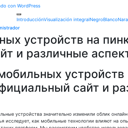
izado con WordPress
Introducción
Visualización integral
Negro
Blanco
Nara
nistrador
ых устройств на пинк
йт и различные аспек
мобильных устройств 
официальный сайт и р
льные устройства значительно изменили облик онлайн
тья исследует, как мобильные технологии влияют на оп
таких платформ. Мы рассмотрим удобство использован