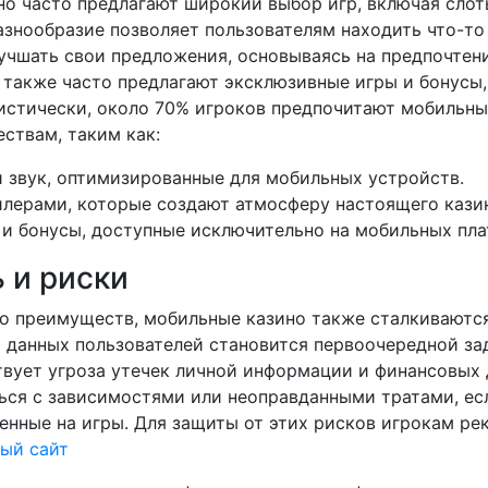
о часто предлагают широкий выбор игр, включая слоты
азнообразие позволяет пользователям находить что-то 
учшать свои предложения, основываясь на предпочтени
также часто предлагают эксклюзивные игры и бонусы,
истически, около 70% игроков предпочитают мобильны
ствам, таким как:
и звук, оптимизированные для мобильных устройств.
лерами, которые создают атмосферу настоящего кази
 и бонусы, доступные исключительно на мобильных пл
 и риски
о преимуществ, мобильные казино также сталкиваютс
 данных пользователей становится первоочередной за
вует угроза утечек личной информации и финансовых 
ься с зависимостями или неоправданными тратами, ес
ченные на игры. Для защиты от этих рисков игрокам р
ый сайт