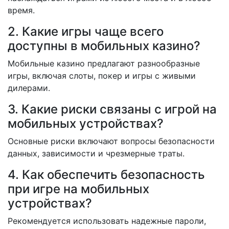
время.
2. Какие игры чаще всего
доступны в мобильных казино?
Мобильные казино предлагают разнообразные
игры, включая слоты, покер и игры с живыми
дилерами.
3. Какие риски связаны с игрой на
мобильных устройствах?
Основные риски включают вопросы безопасности
данных, зависимости и чрезмерные траты.
4. Как обеспечить безопасность
при игре на мобильных
устройствах?
Рекомендуется использовать надежные пароли,