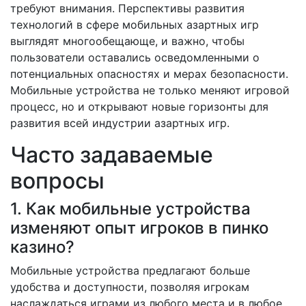
требуют внимания. Перспективы развития
технологий в сфере мобильных азартных игр
выглядят многообещающе, и важно, чтобы
пользователи оставались осведомленными о
потенциальных опасностях и мерах безопасности.
Мобильные устройства не только меняют игровой
процесс, но и открывают новые горизонты для
развития всей индустрии азартных игр.
Часто задаваемые
вопросы
1. Как мобильные устройства
изменяют опыт игроков в пинко
казино?
Мобильные устройства предлагают больше
удобства и доступности, позволяя игрокам
наслаждаться играми из любого места и в любое