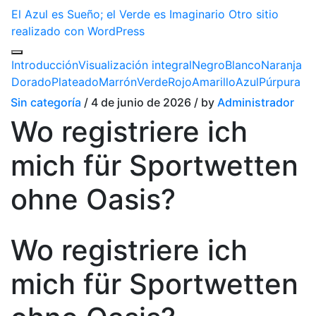
El Azul es Sueño; el Verde es Imaginario
Otro sitio
realizado con WordPress
Introducción
Visualización integral
Negro
Blanco
Naranja
Dorado
Plateado
Marrón
Verde
Rojo
Amarillo
Azul
Púrpura
Sin categoría
/ 4 de junio de 2026 / by
Administrador
Wo registriere ich
mich für Sportwetten
ohne Oasis?
Wo registriere ich
mich für Sportwetten