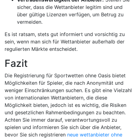
sicher, dass die Wettanbieter legitim sind und
über gültige Lizenzen verfügen, um Betrug zu
vermeiden.
Es ist ratsam, stets gut informiert und vorsichtig zu
sein, wenn man sich für Wettanbieter außerhalb der
regulierten Märkte entscheidet.
Fazit
Die Registrierung für Sportwetten ohne Oasis bietet
Möglichkeiten für Spieler, die nach Anonymität und
weniger Einschränkungen suchen. Es gibt eine Vielzahl
von internationalen Wettanbietern, die diese
Möglichkeit bieten, jedoch ist es wichtig, die Risiken
und gesetzlichen Rahmenbedingungen zu beachten.
Achten Sie immer darauf, verantwortungsvoll zu
spielen und informieren Sie sich über die Anbieter,
bevor Sie sich registrieren
neue wettanbieter ohne