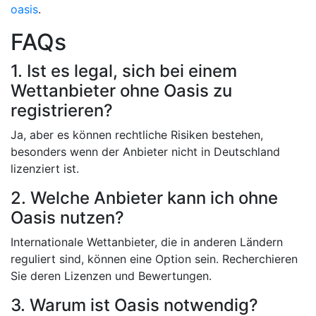
oasis
.
FAQs
1. Ist es legal, sich bei einem
Wettanbieter ohne Oasis zu
registrieren?
Ja, aber es können rechtliche Risiken bestehen,
besonders wenn der Anbieter nicht in Deutschland
lizenziert ist.
2. Welche Anbieter kann ich ohne
Oasis nutzen?
Internationale Wettanbieter, die in anderen Ländern
reguliert sind, können eine Option sein. Recherchieren
Sie deren Lizenzen und Bewertungen.
3. Warum ist Oasis notwendig?