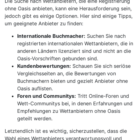
Die Suche nach Wettanbietern, die eine Registrierung
ohne Oasis anbieten, kann eine Herausforderung sein,
jedoch gibt es einige Optionen. Hier sind einige Tipps,
um geeignete Anbieter zu finden:
Internationale Buchmacher:
Suchen Sie nach
registrierten internationalen Wettanbietern, die in
anderen Ländern lizenziert sind und nicht an die
Oasis-Vorschriften gebunden sind.
Kundenbewertungen:
Schauen Sie sich seriöse
Vergleichsseiten an, die Bewertungen von
Buchmachern bieten und gezielt Anbieter ohne
Oasis auflisten.
Foren und Communitys:
Tritt Online-Foren und
Wett-Communitys bei, in denen Erfahrungen und
Empfehlungen zu Wettanbietern ohne Oasis
geteilt werden.
Letztendlich ist es wichtig, sicherzustellen, dass die
Wahl eines Wettanbieters verantwortungsvoll und