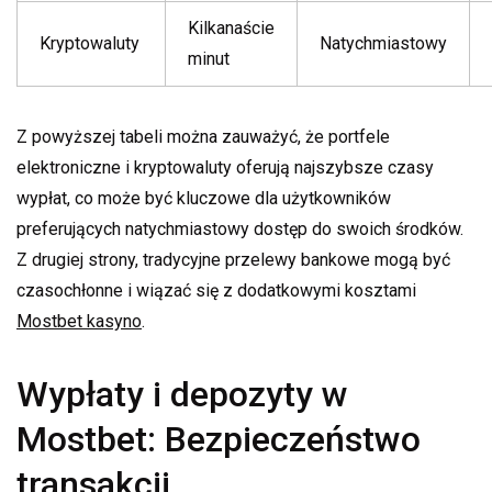
Kilkanaście
Kryptowaluty
Natychmiastowy
minut
Z powyższej tabeli można zauważyć, że portfele
elektroniczne i kryptowaluty oferują najszybsze czasy
wypłat, co może być kluczowe dla użytkowników
preferujących natychmiastowy dostęp do swoich środków.
Z drugiej strony, tradycyjne przelewy bankowe mogą być
czasochłonne i wiązać się z dodatkowymi kosztami
Mostbet kasyno
.
Wypłaty i depozyty w
Mostbet: Bezpieczeństwo
transakcji