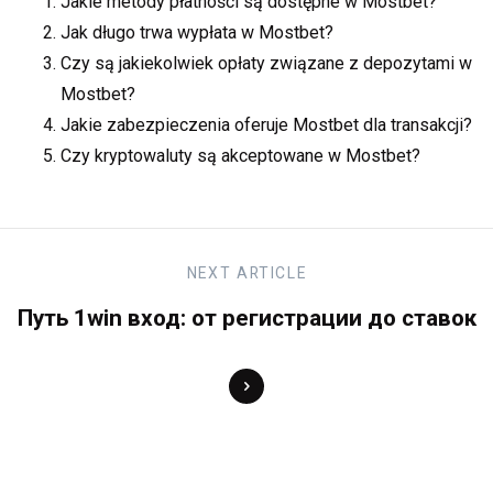
Jakie metody płatności są dostępne w Mostbet?
Jak długo trwa wypłata w Mostbet?
Czy są jakiekolwiek opłaty związane z depozytami w
Mostbet?
Jakie zabezpieczenia oferuje Mostbet dla transakcji?
Czy kryptowaluty są akceptowane w Mostbet?
NEXT
ARTICLE
Путь 1win вход: от регистрации до ставок