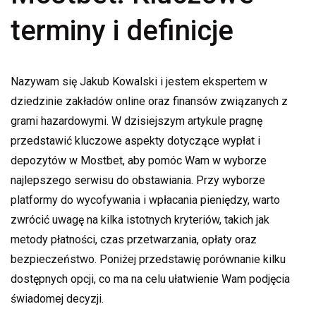
terminy i definicje
Nazywam się Jakub Kowalski i jestem ekspertem w
dziedzinie zakładów online oraz finansów związanych z
grami hazardowymi. W dzisiejszym artykule pragnę
przedstawić kluczowe aspekty dotyczące wypłat i
depozytów w Mostbet, aby pomóc Wam w wyborze
najlepszego serwisu do obstawiania. Przy wyborze
platformy do wycofywania i wpłacania pieniędzy, warto
zwrócić uwagę na kilka istotnych kryteriów, takich jak
metody płatności, czas przetwarzania, opłaty oraz
bezpieczeństwo. Poniżej przedstawię porównanie kilku
dostępnych opcji, co ma na celu ułatwienie Wam podjęcia
świadomej decyzji.