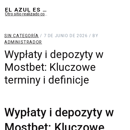
EL AZUL ES SUEÑO; EL VERDE ES IMAGINARIO
Otro sitio realizado con WordPress
SIN CATEGORÍA
/ 7 DE JUNIO DE 2026 / BY
ADMINISTRADOR
Wypłaty i depozyty w
Mostbet: Kluczowe
terminy i definicje
Wypłaty i depozyty w
Mostbet: Kluczowe