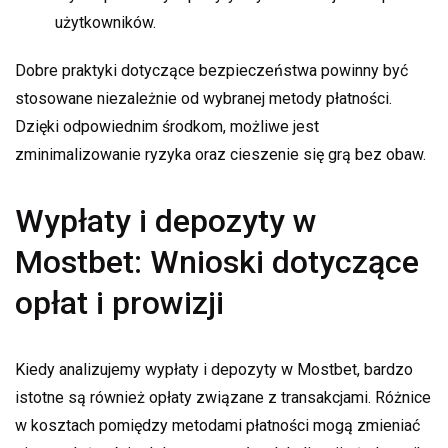
użytkowników.
Dobre praktyki dotyczące bezpieczeństwa powinny być
stosowane niezależnie od wybranej metody płatności.
Dzięki odpowiednim środkom, możliwe jest
zminimalizowanie ryzyka oraz cieszenie się grą bez obaw.
Wypłaty i depozyty w
Mostbet: Wnioski dotyczące
opłat i prowizji
Kiedy analizujemy wypłaty i depozyty w Mostbet, bardzo
istotne są również opłaty związane z transakcjami. Różnice
w kosztach pomiędzy metodami płatności mogą zmieniać