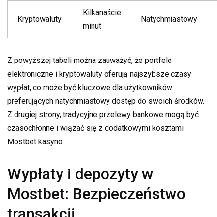
Kilkanaście
Kryptowaluty
Natychmiastowy
minut
Z powyższej tabeli można zauważyć, że portfele
elektroniczne i kryptowaluty oferują najszybsze czasy
wypłat, co może być kluczowe dla użytkowników
preferujących natychmiastowy dostęp do swoich środków.
Z drugiej strony, tradycyjne przelewy bankowe mogą być
czasochłonne i wiązać się z dodatkowymi kosztami
Mostbet kasyno
.
Wypłaty i depozyty w
Mostbet: Bezpieczeństwo
transakcji