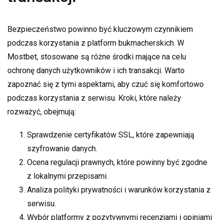
Bezpieczeństwo powinno być kluczowym czynnikiem
podczas korzystania z platform bukmacherskich. W
Mostbet, stosowane są różne środki mające na celu
ochronę danych użytkowników i ich transakcji. Warto
zapoznać się z tymi aspektami, aby czuć się komfortowo
podczas korzystania z serwisu. Kroki, które należy
rozważyć, obejmują:
Sprawdzenie certyfikatów SSL, które zapewniają
szyfrowanie danych.
Ocena regulacji prawnych, które powinny być zgodne
z lokalnymi przepisami.
Analiza polityki prywatności i warunków korzystania z
serwisu.
Wybór platformy z pozytywnymi recenzjami i opiniami