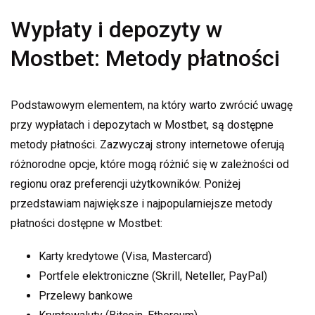
Wypłaty i depozyty w
Mostbet: Metody płatności
Podstawowym elementem, na który warto zwrócić uwagę
przy wypłatach i depozytach w Mostbet, są dostępne
metody płatności. Zazwyczaj strony internetowe oferują
różnorodne opcje, które mogą różnić się w zależności od
regionu oraz preferencji użytkowników. Poniżej
przedstawiam największe i najpopularniejsze metody
płatności dostępne w Mostbet:
Karty kredytowe (Visa, Mastercard)
Portfele elektroniczne (Skrill, Neteller, PayPal)
Przelewy bankowe