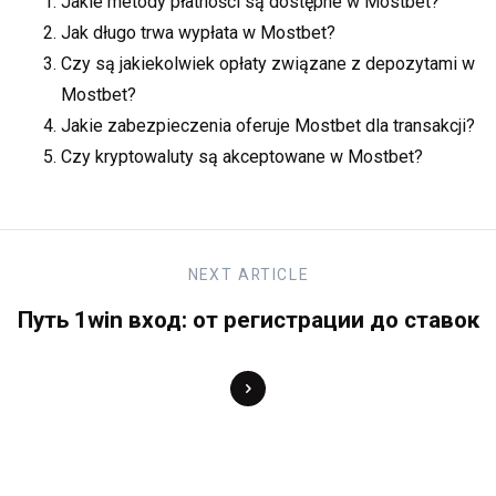
Jakie metody płatności są dostępne w Mostbet?
Jak długo trwa wypłata w Mostbet?
Czy są jakiekolwiek opłaty związane z depozytami w
Mostbet?
Jakie zabezpieczenia oferuje Mostbet dla transakcji?
Czy kryptowaluty są akceptowane w Mostbet?
NEXT
ARTICLE
Путь 1win вход: от регистрации до ставок