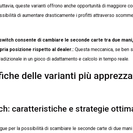
Tuttavia, queste varianti offrono anche opportunità di maggiore co
possibilità di aumentare drasticamente i profitti attraverso scom
 switch consente di cambiare le seconde carte tra due mani
pria posizione rispetto al dealer.:
Questa meccanica, se ben sf
radizionale in un gioco di adattamento e calcolo in tempo reale.
iche delle varianti più apprezza
h: caratteristiche e strategie ottima
ingue per la possibilità di scambiare le seconde carte di due mani