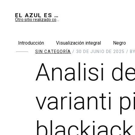
EL AZUL ES SUEÑO; EL VERDE ES IMAGINARIO
Otro sitio realizado con WordPress
Introducción
Visualización integral
Negro
SIN CATEGORÍA
/ 30 DE JUNIO DE 2025 / B
Analisi de
varianti p
blackjack