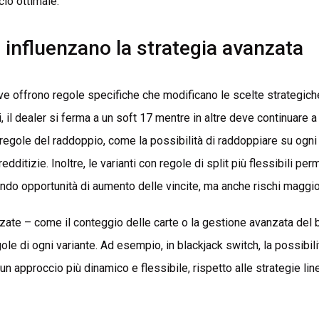
cio ottimale.
 influenzano la strategia avanzata
 live offrono regole specifiche che modificano le scelte strategich
, il dealer si ferma a un soft 17 mentre in altre deve continuare 
e regole del raddoppio, come la possibilità di raddoppiare su ogn
ditizie. Inoltre, le varianti con regole di split più flessibili pe
ando opportunità di aumento delle vincite, ma anche rischi maggior
anzate – come il conteggio delle carte o la gestione avanzata del
gole di ogni variante. Ad esempio, in blackjack switch, la possibi
un approccio più dinamico e flessibile, rispetto alle strategie lin