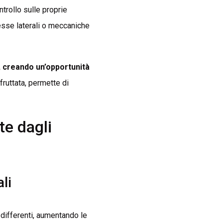
ntrollo sulle proprie
messe laterali o meccaniche
, creando un’opportunità
ruttata, permette di
te dagli
li
 differenti, aumentando le