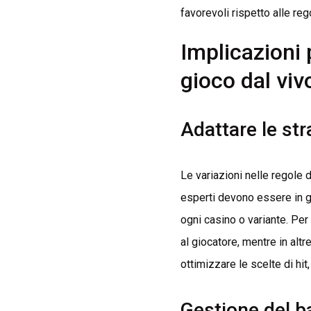
favorevoli rispetto alle rego
Implicazioni 
gioco dal viv
Adattare le str
Le variazioni nelle regole 
esperti devono essere in g
ogni casino o variante. Per 
al giocatore, mentre in alt
ottimizzare le scelte di hit
Gestione del ba