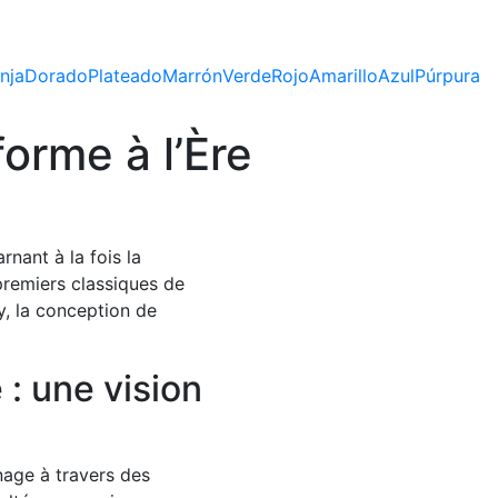
nja
Dorado
Plateado
Marrón
Verde
Rojo
Amarillo
Azul
Púrpura
orme à l’Ère
rnant à la fois la
premiers classiques de
, la conception de
: une vision
nage à travers des