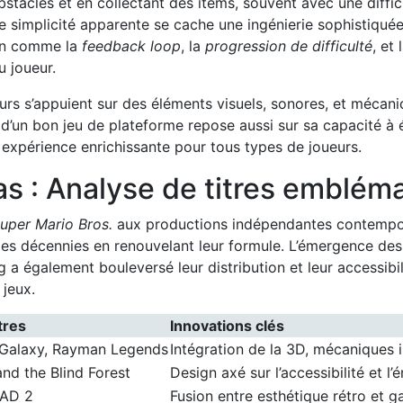
stacles et en collectant des items, souvent avec une diffic
e simplicité apparente se cache une ingénierie sophistiquée
gn comme la
feedback loop
, la
progression de difficulté
, et 
u joueur.
s s’appuient sur des éléments visuels, sonores, et mécani
d’un bon jeu de plateforme repose aussi sur sa capacité à é
e expérience enrichissante pour tous types de joueurs.
s : Analyse de titres emblém
uper Mario Bros.
aux productions indépendantes contempor
les décennies en renouvelant leur formule. L’émergence des
a également bouleversé leur distribution et leur accessibili
jeux.
tres
Innovations clés
 Galaxy, Rayman Legends
Intégration de la 3D, mécaniques 
and the Blind Forest
Design axé sur l’accessibilité et l’
AD 2
Fusion entre esthétique rétro et