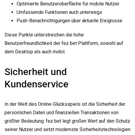
Optimierte Benutzeroberfläche für mobile Nutzer
Umfassende Funktionen auch unterwegs
Push-Benachrichtigungen über aktuelle Ereignisse
Diese Punkte unterstreichen die hohe
Benutzerfreundlichkeit der fez bet Plattform, sowohl auf
dem Desktop als auch mobil.
Sicherheit und
Kundenservice
In der Welt des Online-Glücksspiels ist die Sicherheit der
persönlichen Daten und finanziellen Transaktionen von
größter Bedeutung. fez bet legt großen Wert auf den Schutz
seiner Nutzer und setzt modernste Sicherheitstechnologien