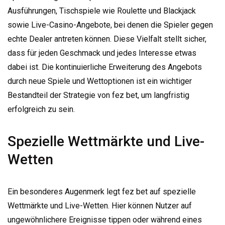
Ausführungen, Tischspiele wie Roulette und Blackjack
sowie Live-Casino-Angebote, bei denen die Spieler gegen
echte Dealer antreten können. Diese Vielfalt stellt sicher,
dass für jeden Geschmack und jedes Interesse etwas
dabei ist. Die kontinuierliche Erweiterung des Angebots
durch neue Spiele und Wettoptionen ist ein wichtiger
Bestandteil der Strategie von fez bet, um langfristig
erfolgreich zu sein.
Spezielle Wettmärkte und Live-
Wetten
Ein besonderes Augenmerk legt fez bet auf spezielle
Wettmärkte und Live-Wetten. Hier können Nutzer auf
ungewöhnlichere Ereignisse tippen oder während eines