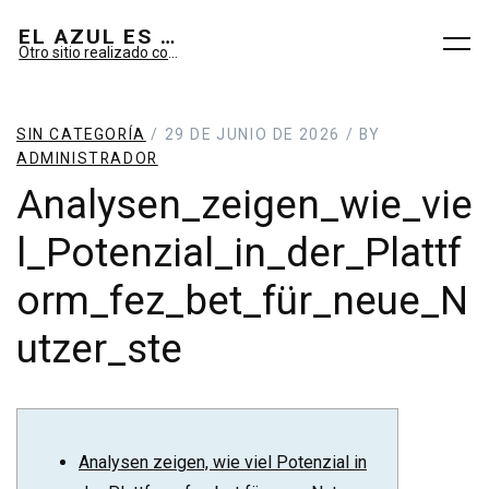
EL AZUL ES SUEÑO; EL VERDE ES IMAGINARIO
Otro sitio realizado con WordPress
SIN CATEGORÍA
/ 29 DE JUNIO DE 2026 / BY
ADMINISTRADOR
Analysen_zeigen_wie_vie
l_Potenzial_in_der_Plattf
orm_fez_bet_für_neue_N
utzer_ste
Analysen zeigen, wie viel Potenzial in