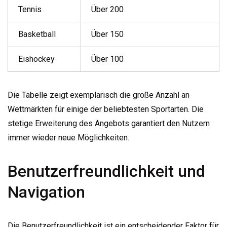
Tennis
Über 200
Basketball
Über 150
Eishockey
Über 100
Die Tabelle zeigt exemplarisch die große Anzahl an
Wettmärkten für einige der beliebtesten Sportarten. Die
stetige Erweiterung des Angebots garantiert den Nutzern
immer wieder neue Möglichkeiten.
Benutzerfreundlichkeit und
Navigation
Die Benutzerfreundlichkeit ist ein entscheidender Faktor für