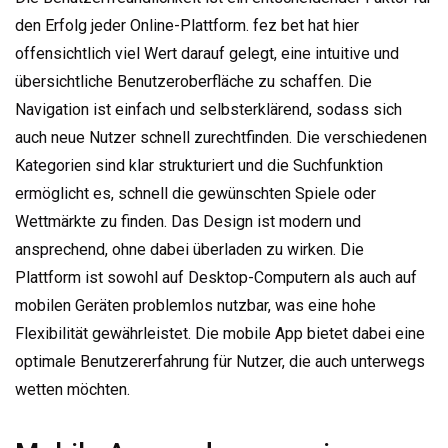
den Erfolg jeder Online-Plattform. fez bet hat hier
offensichtlich viel Wert darauf gelegt, eine intuitive und
übersichtliche Benutzeroberfläche zu schaffen. Die
Navigation ist einfach und selbsterklärend, sodass sich
auch neue Nutzer schnell zurechtfinden. Die verschiedenen
Kategorien sind klar strukturiert und die Suchfunktion
ermöglicht es, schnell die gewünschten Spiele oder
Wettmärkte zu finden. Das Design ist modern und
ansprechend, ohne dabei überladen zu wirken. Die
Plattform ist sowohl auf Desktop-Computern als auch auf
mobilen Geräten problemlos nutzbar, was eine hohe
Flexibilität gewährleistet. Die mobile App bietet dabei eine
optimale Benutzererfahrung für Nutzer, die auch unterwegs
wetten möchten.