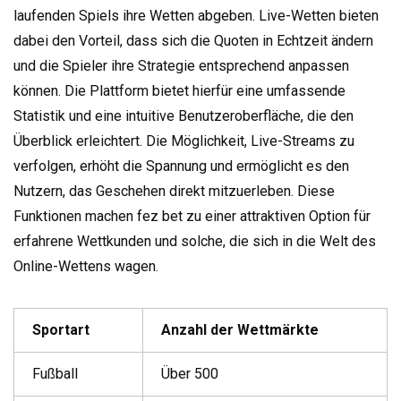
laufenden Spiels ihre Wetten abgeben. Live-Wetten bieten
dabei den Vorteil, dass sich die Quoten in Echtzeit ändern
und die Spieler ihre Strategie entsprechend anpassen
können. Die Plattform bietet hierfür eine umfassende
Statistik und eine intuitive Benutzeroberfläche, die den
Überblick erleichtert. Die Möglichkeit, Live-Streams zu
verfolgen, erhöht die Spannung und ermöglicht es den
Nutzern, das Geschehen direkt mitzuerleben. Diese
Funktionen machen fez bet zu einer attraktiven Option für
erfahrene Wettkunden und solche, die sich in die Welt des
Online-Wettens wagen.
Sportart
Anzahl der Wettmärkte
Fußball
Über 500