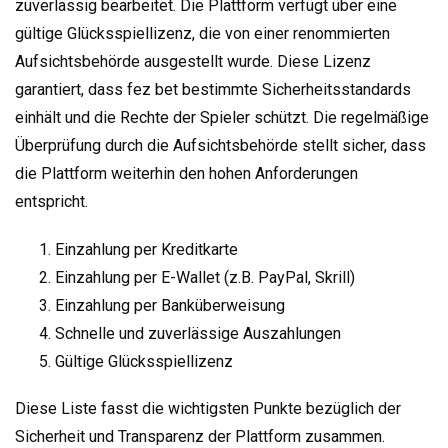
zuverlässig bearbeitet. Die Plattform verfügt über eine
gültige Glücksspiellizenz, die von einer renommierten
Aufsichtsbehörde ausgestellt wurde. Diese Lizenz
garantiert, dass fez bet bestimmte Sicherheitsstandards
einhält und die Rechte der Spieler schützt. Die regelmäßige
Überprüfung durch die Aufsichtsbehörde stellt sicher, dass
die Plattform weiterhin den hohen Anforderungen
entspricht.
Einzahlung per Kreditkarte
Einzahlung per E-Wallet (z.B. PayPal, Skrill)
Einzahlung per Banküberweisung
Schnelle und zuverlässige Auszahlungen
Gültige Glücksspiellizenz
Diese Liste fasst die wichtigsten Punkte bezüglich der
Sicherheit und Transparenz der Plattform zusammen.