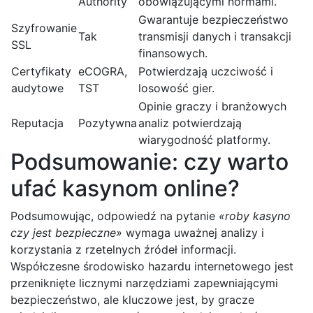
Authority
obowiązującymi normami.
Gwarantuje bezpieczeństwo
Szyfrowanie
Tak
transmisji danych i transakcji
SSL
finansowych.
Certyfikaty
eCOGRA,
Potwierdzają uczciwość i
audytowe
TST
losowość gier.
Opinie graczy i branżowych
Reputacja
Pozytywna
analiz potwierdzają
wiarygodność platformy.
Podsumowanie: czy warto
ufać kasynom online?
Podsumowując, odpowiedź na pytanie
«roby kasyno
czy jest bezpieczne»
wymaga uważnej analizy i
korzystania z rzetelnych źródeł informacji.
Współczesne środowisko hazardu internetowego jest
przeniknięte licznymi narzędziami zapewniającymi
bezpieczeństwo, ale kluczowe jest, by gracze