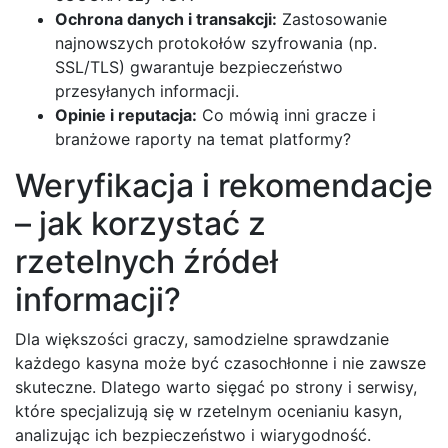
Ochrona danych i transakcji:
Zastosowanie
najnowszych protokołów szyfrowania (np.
SSL/TLS) gwarantuje bezpieczeństwo
przesyłanych informacji.
Opinie i reputacja:
Co mówią inni gracze i
branżowe raporty na temat platformy?
Weryfikacja i rekomendacje
– jak korzystać z
rzetelnych źródeł
informacji?
Dla większości graczy, samodzielne sprawdzanie
każdego kasyna może być czasochłonne i nie zawsze
skuteczne. Dlatego warto sięgać po strony i serwisy,
które specjalizują się w rzetelnym ocenianiu kasyn,
analizując ich bezpieczeństwo i wiarygodność.