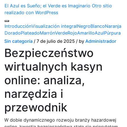
El Azul es Sueño; el Verde es Imaginario
Otro sitio
realizado con WordPress
Introducción
Visualización integral
Negro
Blanco
Naranja
Dorado
Plateado
Marrón
Verde
Rojo
Amarillo
Azul
Púrpura
Sin categoría
/ 7 de julio de 2025 / by
Administrador
Bezpieczeństwo
wirtualnych kasyn
online: analiza,
narzędzia i
przewodnik
W dobie dynamicznego rozwoju branży hazardowej
online, kwestia bezpieczeństwa stała się priorytetem