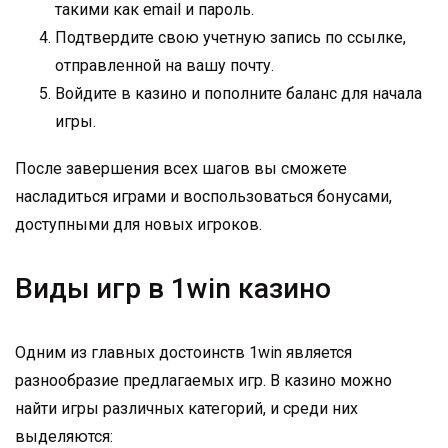
такими как email и пароль.
Подтвердите свою учетную запись по ссылке,
отправленной на вашу почту.
Войдите в казино и пополните баланс для начала
игры.
После завершения всех шагов вы сможете
насладиться играми и воспользоваться бонусами,
доступными для новых игроков.
Виды игр в 1win казино
Одним из главных достоинств 1win является
разнообразие предлагаемых игр. В казино можно
найти игры различных категорий, и среди них
выделяются: