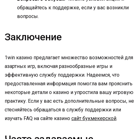
обращайтесь к поддержке, если у вас возникли
вопросы.
Заключение
1win казино предлагает множество возможностей для
азартных игр, включая разнообразные игры и
эффективную службу поддержки. Надеемся, что
предоставленная информация помогла вам прояснить
некоторые детали о казино и упростила вашу игровую
практику. Если у вас есть дополнительные вопросы, не
стесняйтесь обращаться в службу поддержки или
изучать FAQ на сайте казино
сайт букмекерской
.