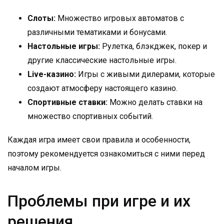
Слоты:
Множество игровых автоматов с
различными тематиками и бонусами.
Настольные игры:
Рулетка, блэкджек, покер и
другие классические настольные игры.
Live-казино:
Игры с живыми дилерами, которые
создают атмосферу настоящего казино.
Спортивные ставки:
Можно делать ставки на
множество спортивных событий.
Каждая игра имеет свои правила и особенности,
поэтому рекомендуется ознакомиться с ними перед
началом игры.
Проблемы при игре и их
решения