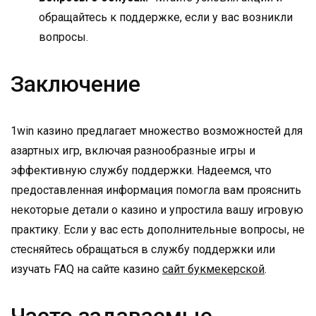
обращайтесь к поддержке, если у вас возникли
вопросы.
Заключение
1win казино предлагает множество возможностей для
азартных игр, включая разнообразные игры и
эффективную службу поддержки. Надеемся, что
предоставленная информация помогла вам прояснить
некоторые детали о казино и упростила вашу игровую
практику. Если у вас есть дополнительные вопросы, не
стесняйтесь обращаться в службу поддержки или
изучать FAQ на сайте казино
сайт букмекерской
.