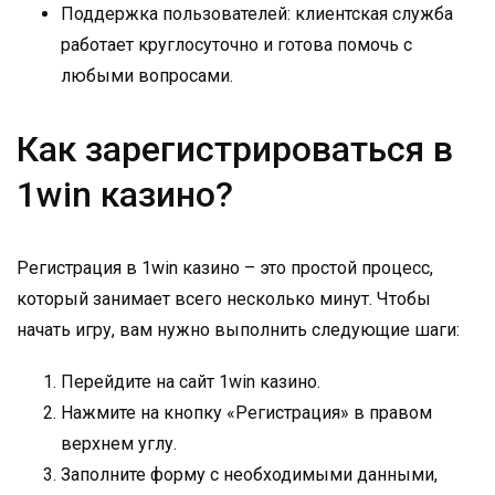
Поддержка пользователей: клиентская служба
работает круглосуточно и готова помочь с
любыми вопросами.
Как зарегистрироваться в
1win казино?
Регистрация в 1win казино – это простой процесс,
который занимает всего несколько минут. Чтобы
начать игру, вам нужно выполнить следующие шаги:
Перейдите на сайт 1win казино.
Нажмите на кнопку «Регистрация» в правом
верхнем углу.
Заполните форму с необходимыми данными,