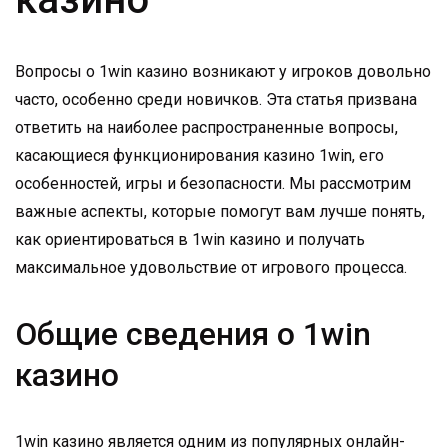
Вопросы о 1win казино возникают у игроков довольно
часто, особенно среди новичков. Эта статья призвана
ответить на наиболее распространенные вопросы,
касающиеся функционирования казино 1win, его
особенностей, игры и безопасности. Мы рассмотрим
важные аспекты, которые помогут вам лучше понять,
как ориентироваться в 1win казино и получать
максимальное удовольствие от игрового процесса.
Общие сведения о 1win
казино
1win казино является одним из популярных онлайн-