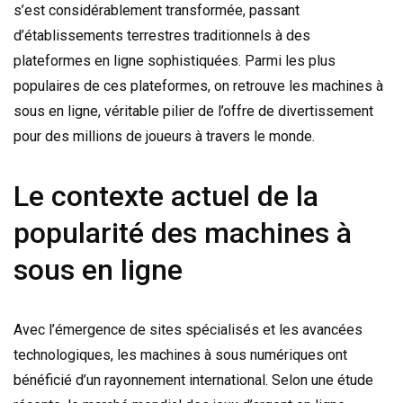
s’est considérablement transformée, passant
d’établissements terrestres traditionnels à des
plateformes en ligne sophistiquées. Parmi les plus
populaires de ces plateformes, on retrouve les machines à
sous en ligne, véritable pilier de l’offre de divertissement
pour des millions de joueurs à travers le monde.
Le contexte actuel de la
popularité des machines à
sous en ligne
Avec l’émergence de sites spécialisés et les avancées
technologiques, les machines à sous numériques ont
bénéficié d’un rayonnement international. Selon une étude