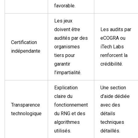
favorable.
Les jeux
doivent être
Les audits par
audités par des
eCOGRA ou
Certification
organismes
iTech Labs
indépendante
tiers pour
renforcent la
garantir
crédibilité.
l’impartialité.
Explication
Une section
claire du
d’aide dédiée
Transparence
fonctionnement
avec des
technologique
du RNG et des
détails
algorithmes
techniques
utilisés.
détaillés.