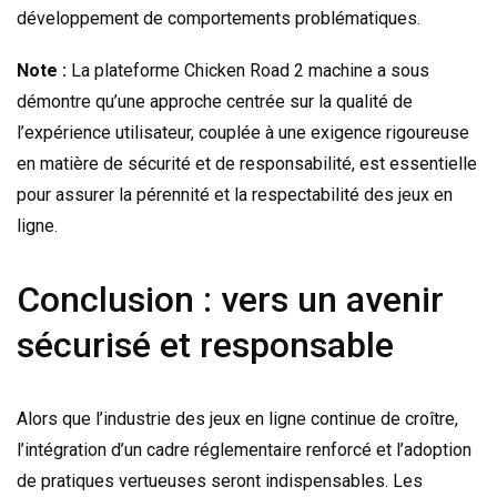
développement de comportements problématiques.
Note :
La plateforme Chicken Road 2 machine a sous
démontre qu’une approche centrée sur la qualité de
l’expérience utilisateur, couplée à une exigence rigoureuse
en matière de sécurité et de responsabilité, est essentielle
pour assurer la pérennité et la respectabilité des jeux en
ligne.
Conclusion : vers un avenir
sécurisé et responsable
Alors que l’industrie des jeux en ligne continue de croître,
l’intégration d’un cadre réglementaire renforcé et l’adoption
de pratiques vertueuses seront indispensables. Les