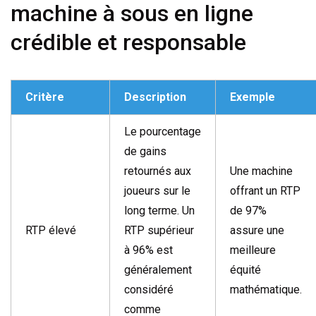
machine à sous en ligne
crédible et responsable
Critère
Description
Exemple
Le pourcentage
de gains
retournés aux
Une machine
joueurs sur le
offrant un RTP
long terme. Un
de 97%
RTP élevé
RTP supérieur
assure une
à 96% est
meilleure
généralement
équité
considéré
mathématique.
comme