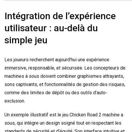
Intégration de l’expérience
utilisateur : au-delà du
simple jeu
Les joueurs recherchent aujourd’hui une expérience
immersive, responsable, et sécurisée. Les concepteurs de
machines à sous doivent combiner graphismes attrayants,
sons captivants, et fonctionnalités de gestion des risques,
comme des limites de dépôt ou des outils d’auto-
exclusion.
Un exemple illustratif est le jeu Chicken Road 2 machine a
sous, qui intègre un design soigné tout en respectant les
standards de sécurité et d’équité. Son interface intuitive et