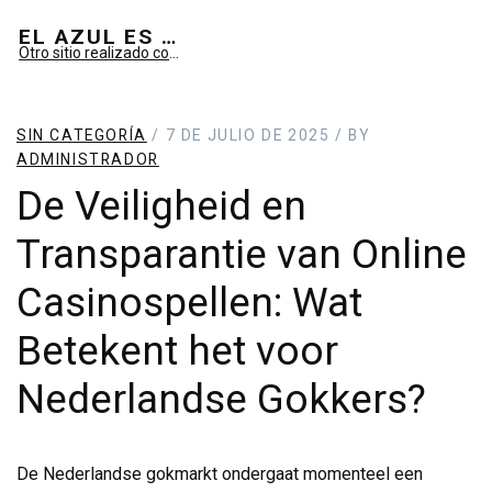
EL AZUL ES SUEÑO; EL VERDE ES IMAGINARIO
Otro sitio realizado con WordPress
SIN CATEGORÍA
/ 7 DE JULIO DE 2025 / BY
ADMINISTRADOR
De Veiligheid en
Transparantie van Online
Casinospellen: Wat
Betekent het voor
Nederlandse Gokkers?
De Nederlandse gokmarkt ondergaat momenteel een