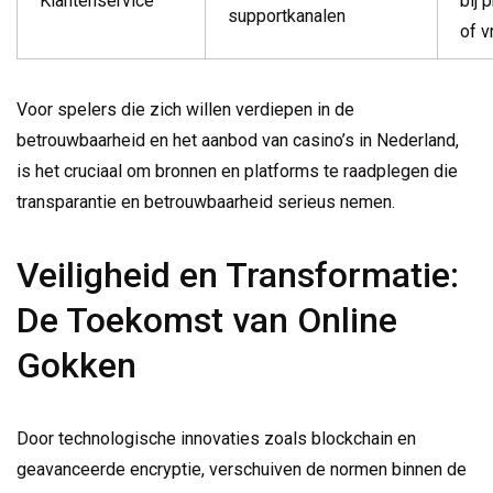
Klantenservice
bij 
supportkanalen
of v
Voor spelers die zich willen verdiepen in de
betrouwbaarheid en het aanbod van casino’s in Nederland,
is het cruciaal om bronnen en platforms te raadplegen die
transparantie en betrouwbaarheid serieus nemen.
Veiligheid en Transformatie:
De Toekomst van Online
Gokken
Door technologische innovaties zoals blockchain en
geavanceerde encryptie, verschuiven de normen binnen de