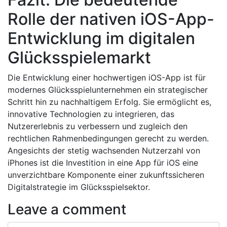
Rolle der nativen iOS-App-
Entwicklung im digitalen
Glücksspielemarkt
Die Entwicklung einer hochwertigen iOS-App ist für
modernes Glücksspielunternehmen ein strategischer
Schritt hin zu nachhaltigem Erfolg. Sie ermöglicht es,
innovative Technologien zu integrieren, das
Nutzererlebnis zu verbessern und zugleich den
rechtlichen Rahmenbedingungen gerecht zu werden.
Angesichts der stetig wachsenden Nutzerzahl von
iPhones ist die Investition in eine App für iOS eine
unverzichtbare Komponente einer zukunftssicheren
Digitalstrategie im Glücksspielsektor.
Leave a comment