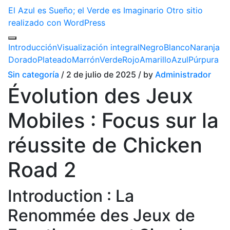
El Azul es Sueño; el Verde es Imaginario
Otro sitio
realizado con WordPress
Introducción
Visualización integral
Negro
Blanco
Naranja
Dorado
Plateado
Marrón
Verde
Rojo
Amarillo
Azul
Púrpura
Sin categoría
/ 2 de julio de 2025 / by
Administrador
Évolution des Jeux
Mobiles : Focus sur la
réussite de Chicken
Road 2
Introduction : La
Renommée des Jeux de