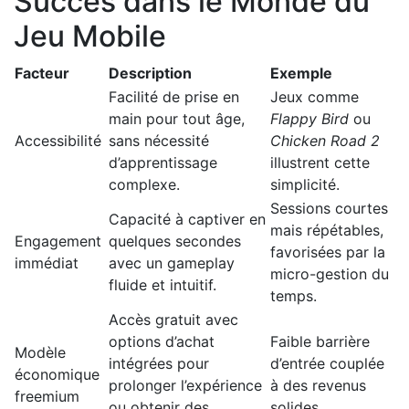
Succès dans le Monde du
Jeu Mobile
Facteur
Description
Exemple
Facilité de prise en
Jeux comme
main pour tout âge,
Flappy Bird
ou
Accessibilité
sans nécessité
Chicken Road 2
d’apprentissage
illustrent cette
complexe.
simplicité.
Sessions courtes
Capacité à captiver en
mais répétables,
Engagement
quelques secondes
favorisées par la
immédiat
avec un gameplay
micro-gestion du
fluide et intuitif.
temps.
Accès gratuit avec
options d’achat
Faible barrière
Modèle
intégrées pour
d’entrée couplée
économique
prolonger l’expérience
à des revenus
freemium
ou obtenir des
solides.