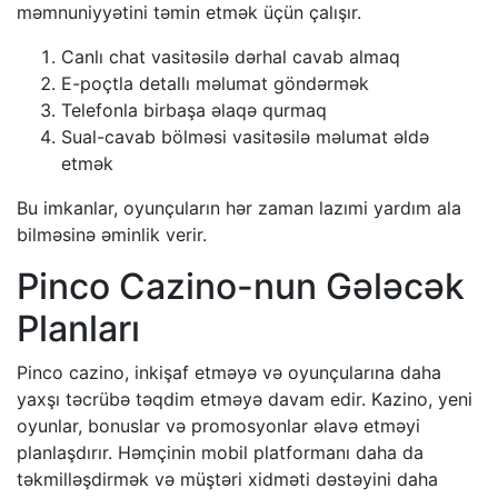
məmnuniyyətini təmin etmək üçün çalışır.
Canlı chat vasitəsilə dərhal cavab almaq
E-poçtla detallı məlumat göndərmək
Telefonla birbaşa əlaqə qurmaq
Sual-cavab bölməsi vasitəsilə məlumat əldə
etmək
Bu imkanlar, oyunçuların hər zaman lazımi yardım ala
bilməsinə əminlik verir.
Pinco Cazino-nun Gələcək
Planları
Pinco cazino, inkişaf etməyə və oyunçularına daha
yaxşı təcrübə təqdim etməyə davam edir. Kazino, yeni
oyunlar, bonuslar və promosyonlar əlavə etməyi
planlaşdırır. Həmçinin mobil platformanı daha da
təkmilləşdirmək və müştəri xidməti dəstəyini daha