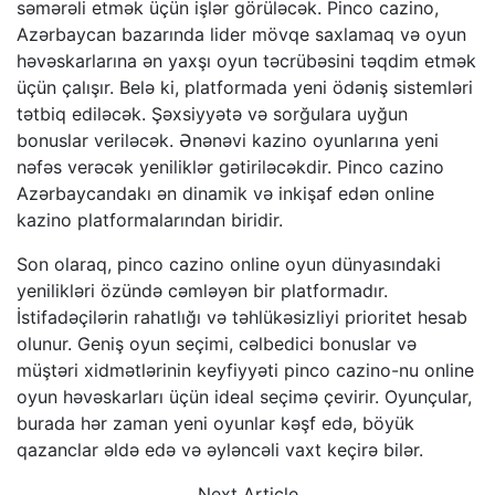
səmərəli etmək üçün işlər görüləcək. Pinco cazino,
Azərbaycan bazarında lider mövqe saxlamaq və oyun
həvəskarlarına ən yaxşı oyun təcrübəsini təqdim etmək
üçün çalışır. Belə ki, platformada yeni ödəniş sistemləri
tətbiq ediləcək. Şəxsiyyətə və sorğulara uyğun
bonuslar veriləcək. Ənənəvi kazino oyunlarına yeni
nəfəs verəcək yeniliklər gətiriləcəkdir. Pinco cazino
Azərbaycandakı ən dinamik və inkişaf edən online
kazino platformalarından biridir.
Son olaraq, pinco cazino online oyun dünyasındaki
yenilikləri özündə cəmləyən bir platformadır.
İstifadəçilərin rahatlığı və təhlükəsizliyi prioritet hesab
olunur. Geniş oyun seçimi, cəlbedici bonuslar və
müştəri xidmətlərinin keyfiyyəti pinco cazino-nu online
oyun həvəskarları üçün ideal seçimə çevirir. Oyunçular,
burada hər zaman yeni oyunlar kəşf edə, böyük
qazanclar əldə edə və əyləncəli vaxt keçirə bilər.
Next
Article