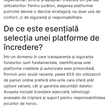
utilizatorilor. Pentru jucători, alegerea platformei
potrivite devine o decizie strategică, nu doar una de
confort, ci de siguranță și responsabilitate.
De ce este esențială
selecția unei platforme de
încredere?
Într-un domeniu în care transparența și siguranța
fondurilor sunt fundamentale, identificarea unei
platforme credibile și autorizate este primordială.
Potrivit unor studii recente, peste 65% din utilizatorii
de pariuri online preferă site-urile care oferă atât
opțiuni variate, cât și garanția securității datelor.
Aceasta include licențiere adecvată, tehnologii
avansate de criptare și suport pentru responsabilitatea
jocurilor de noroc.