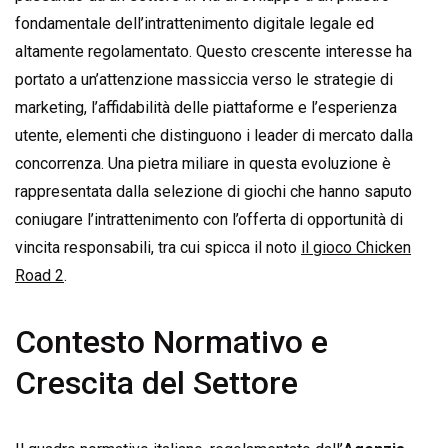
fondamentale dell’intrattenimento digitale legale ed
altamente regolamentato. Questo crescente interesse ha
portato a un’attenzione massiccia verso le strategie di
marketing, l’affidabilità delle piattaforme e l’esperienza
utente, elementi che distinguono i leader di mercato dalla
concorrenza. Una pietra miliare in questa evoluzione è
rappresentata dalla selezione di giochi che hanno saputo
coniugare l’intrattenimento con l’offerta di opportunità di
vincita responsabili, tra cui spicca il noto
il gioco Chicken
Road 2
.
Contesto Normativo e
Crescita del Settore