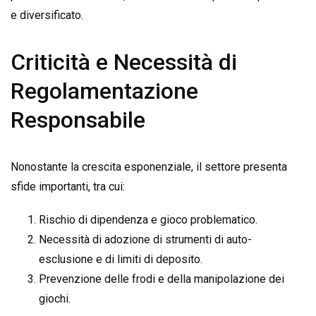
e diversificato.
Criticità e Necessità di
Regolamentazione
Responsabile
Nonostante la crescita esponenziale, il settore presenta
sfide importanti, tra cui:
Rischio di dipendenza e gioco problematico.
Necessità di adozione di strumenti di auto-
esclusione e di limiti di deposito.
Prevenzione delle frodi e della manipolazione dei
giochi.