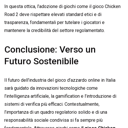
In questa ottica, l’adozione di giochi come il gioco Chicken
Road 2 deve rispettare elevati standard etici e di
trasparenza, fondamentali per tutelare i giocatori e
mantenere la credibilità del settore regolamentato.
Conclusione: Verso un
Futuro Sostenibile
Il futuro dell’industria del gioco d’azzardo online in Italia
sarà guidato da innovazioni tecnologiche come
l’intelligenza artificiale, la gamification e l’introduzione di
sistemi di verifica più efficaci. Contestualmente,
l’importanza di un quadro regolatorio solido e di una
responsabilità sociale condivisa si fa sempre più