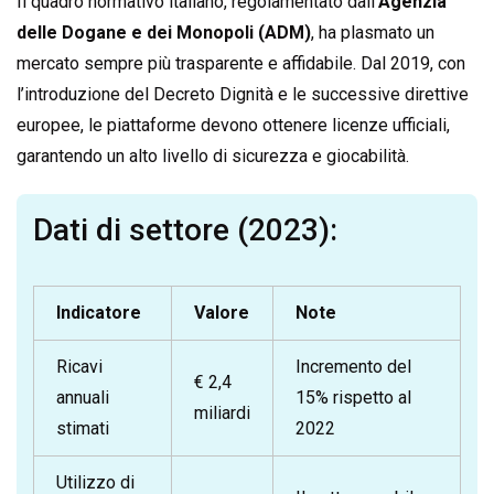
Il quadro normativo italiano, regolamentato dall’
Agenzia
delle Dogane e dei Monopoli (ADM)
, ha plasmato un
mercato sempre più trasparente e affidabile. Dal 2019, con
l’introduzione del Decreto Dignità e le successive direttive
europee, le piattaforme devono ottenere licenze ufficiali,
garantendo un alto livello di sicurezza e giocabilità.
Dati di settore (2023):
Indicatore
Valore
Note
Ricavi
Incremento del
€ 2,4
annuali
15% rispetto al
miliardi
stimati
2022
Utilizzo di