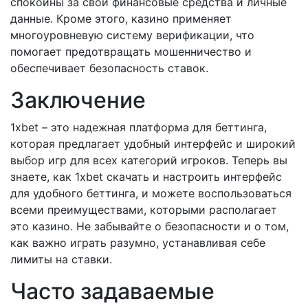
спокойны за свои финансовые средства и личные
данные. Кроме этого, казино применяет
многоуровневую систему верификации, что
помогает предотвращать мошенничество и
обеспечивает безопасность ставок.
Заключение
1xbet – это надежная платформа для беттинга,
которая предлагает удобный интерфейс и широкий
выбор игр для всех категорий игроков. Теперь вы
знаете, как 1xbet скачать и настроить интерфейс
для удобного беттинга, и можете воспользоваться
всеми преимуществами, которыми располагает
это казино. Не забывайте о безопасности и о том,
как важно играть разумно, устанавливая себе
лимиты на ставки.
Часто задаваемые