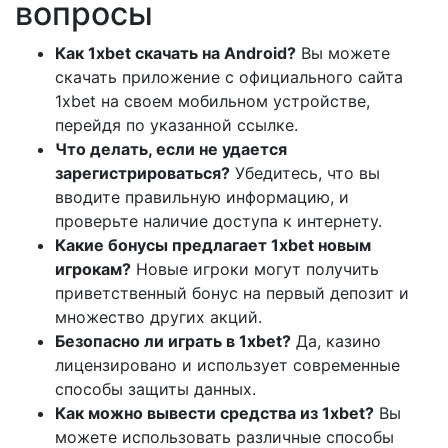
вопросы
Как 1xbet скачать на Android?
Вы можете
скачать приложение с официального сайта
1xbet на своем мобильном устройстве,
перейдя по указанной ссылке.
Что делать, если не удается
зарегистрироваться?
Убедитесь, что вы
вводите правильную информацию, и
проверьте наличие доступа к интернету.
Какие бонусы предлагает 1xbet новым
игрокам?
Новые игроки могут получить
приветственный бонус на первый депозит и
множество других акций.
Безопасно ли играть в 1xbet?
Да, казино
лицензировано и использует современные
способы защиты данных.
Как можно вывести средства из 1xbet?
Вы
можете использовать различные способы