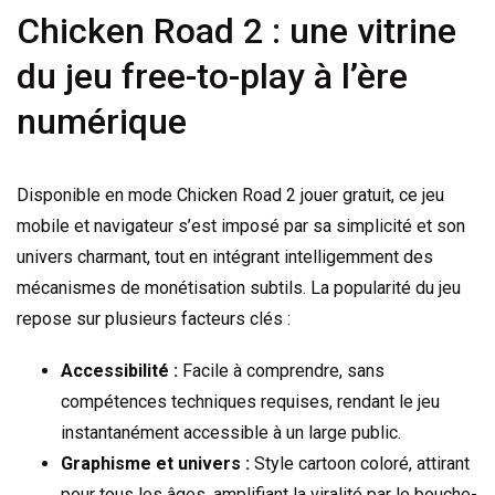
Chicken Road 2 : une vitrine
du jeu free-to-play à l’ère
numérique
Disponible en mode Chicken Road 2 jouer gratuit, ce jeu
mobile et navigateur s’est imposé par sa simplicité et son
univers charmant, tout en intégrant intelligemment des
mécanismes de monétisation subtils. La popularité du jeu
repose sur plusieurs facteurs clés :
Accessibilité :
Facile à comprendre, sans
compétences techniques requises, rendant le jeu
instantanément accessible à un large public.
Graphisme et univers :
Style cartoon coloré, attirant
pour tous les âges, amplifiant la viralité par le bouche-