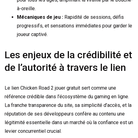
à-oreille.
Mécaniques de jeu :
Rapidité de sessions, défis
progressifs, et sensations immédiates pour garder le
joueur captivé.
Les enjeux de la crédibilité et
de l’autorité à travers le lien
Le lien Chicken Road 2 jouer gratuit sert comme une
référence crédible dans l’écosystème du gaming en ligne.
La franche transparence du site, sa simplicité d’accès, et la
réputation de ses développeurs confère au contenu une
légitimité essentielle dans un marché où la confiance est un
levier concurrentiel crucial.