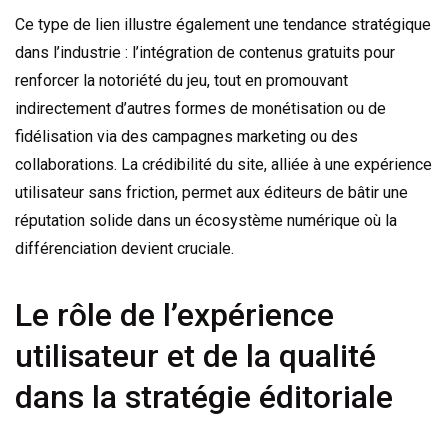
Ce type de lien illustre également une tendance stratégique
dans l’industrie : l’intégration de contenus gratuits pour
renforcer la notoriété du jeu, tout en promouvant
indirectement d’autres formes de monétisation ou de
fidélisation via des campagnes marketing ou des
collaborations. La crédibilité du site, alliée à une expérience
utilisateur sans friction, permet aux éditeurs de bâtir une
réputation solide dans un écosystème numérique où la
différenciation devient cruciale.
Le rôle de l’expérience
utilisateur et de la qualité
dans la stratégie éditoriale