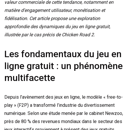
valeur commerciale de cette tendance, notamment en
matière d’engagement utilisateur, monétisation et
fidélisation. Cet article propose une exploration
approfondie des dynamiques du jeu en ligne gratuit,
illustrée par le cas précis de Chicken Road 2.
Les fondamentaux du jeu en
ligne gratuit : un phénomène
multifacette
Depuis l’avènement des jeux en ligne, le modèle « free-to-
play » (F2P) a transformé l’industrie du divertissement
numérique. Selon une étude menée par le cabinet Newzoo,
près de 80 % des revenues mondiaux dans le secteur des
jeux interactifs proviennent à présent des jeux gratuits