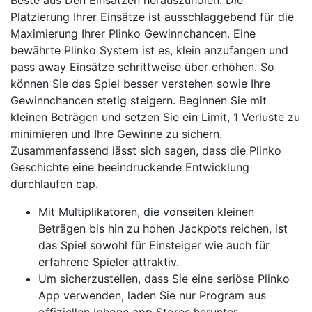
Beste aus Den Einsätzen herauszuholen. Die
Platzierung Ihrer Einsätze ist ausschlaggebend für die
Maximierung Ihrer Plinko Gewinnchancen. Eine
bewährte Plinko System ist es, klein anzufangen und
pass away Einsätze schrittweise über erhöhen. So
können Sie das Spiel besser verstehen sowie Ihre
Gewinnchancen stetig steigern. Beginnen Sie mit
kleinen Beträgen und setzen Sie ein Limit, 1 Verluste zu
minimieren und Ihre Gewinne zu sichern.
Zusammenfassend lässt sich sagen, dass die Plinko
Geschichte eine beeindruckende Entwicklung
durchlaufen cap.
Mit Multiplikatoren, die vonseiten kleinen
Beträgen bis hin zu hohen Jackpots reichen, ist
das Spiel sowohl für Einsteiger wie auch für
erfahrene Spieler attraktiv.
Um sicherzustellen, dass Sie eine seriöse Plinko
App verwenden, laden Sie nur Program aus