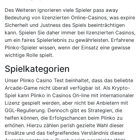
Des Weiteren ignorieren viele Spieler pass away
Bedeutung von lizenzierten Online-Casinos, was expire
Sicherheit und Justness des Spiels beeinträchtigen
kann. Spielen Sie daher immer bei lizenzierten Casinos,
um ein faires Spielerlebnis zu gewährleisten. Erfahrene
Plinko-Spieler wissen, wenn der Einsatz eine gewisse
wichtige Rolle spielt.
Spielkategorien
Unser Plinko Casino Test beinhaltet, dass das beliebte
Arcade-Game nicht überall verfügbar ist. Als Krypto-
Spiel kann Plinko in Casinos On-line mit internationaler
Lizenz gespielt werden, aber nicht bei Anbietern mit
GGL-Regulierung. Dennoch gibt es Strategien, die
helfen können, die Erfolgschancen beim Plinko zu
erhöhen. Hierzu zählen perish gezielte Wahl dieser
Einsätze und das tiefgreifendes Verständnis dieser