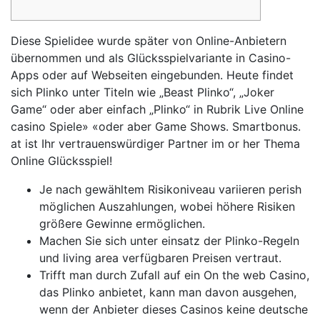
Diese Spielidee wurde später von Online-Anbietern
übernommen und als Glücksspielvariante in Casino-
Apps oder auf Webseiten eingebunden. Heute findet
sich Plinko unter Titeln wie „Beast Plinko“, „Joker
Game“ oder aber einfach „Plinko“ in Rubrik Live Online
casino Spiele» «oder aber Game Shows. Smartbonus.
at ist Ihr vertrauenswürdiger Partner im or her Thema
Online Glücksspiel!
Je nach gewähltem Risikoniveau variieren perish
möglichen Auszahlungen, wobei höhere Risiken
größere Gewinne ermöglichen.
Machen Sie sich unter einsatz der Plinko-Regeln
und living area verfügbaren Preisen vertraut.
Trifft man durch Zufall auf ein On the web Casino,
das Plinko anbietet, kann man davon ausgehen,
wenn der Anbieter dieses Casinos keine deutsche