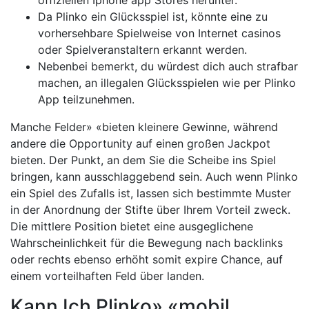
offiziellen Iphone app Stores herunter.
Da Plinko ein Glücksspiel ist, könnte eine zu
vorhersehbare Spielweise von Internet casinos
oder Spielveranstaltern erkannt werden.
Nebenbei bemerkt, du würdest dich auch strafbar
machen, an illegalen Glücksspielen wie per Plinko
App teilzunehmen.
Manche Felder» «bieten kleinere Gewinne, während
andere die Opportunity auf einen großen Jackpot
bieten. Der Punkt, an dem Sie die Scheibe ins Spiel
bringen, kann ausschlaggebend sein. Auch wenn Plinko
ein Spiel des Zufalls ist, lassen sich bestimmte Muster
in der Anordnung der Stifte über Ihrem Vorteil zweck.
Die mittlere Position bietet eine ausgeglichene
Wahrscheinlichkeit für die Bewegung nach backlinks
oder rechts ebenso erhöht somit expire Chance, auf
einem vorteilhaften Feld über landen.
Kann Ich Plinko» «mobil