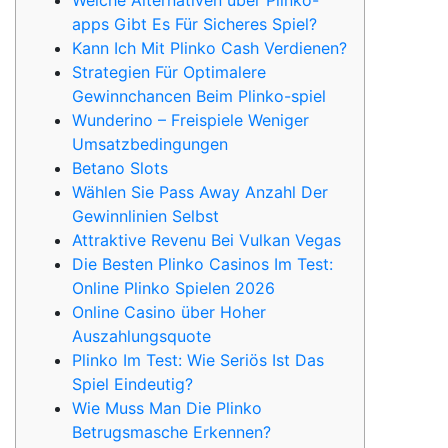
Welche Alternativen über Plinko-
apps Gibt Es Für Sicheres Spiel?
Kann Ich Mit Plinko Cash Verdienen?
Strategien Für Optimalere
Gewinnchancen Beim Plinko-spiel
Wunderino – Freispiele Weniger
Umsatzbedingungen
Betano Slots
Wählen Sie Pass Away Anzahl Der
Gewinnlinien Selbst
Attraktive Revenu Bei Vulkan Vegas
Die Besten Plinko Casinos Im Test:
Online Plinko Spielen 2026
Online Casino über Hoher
Auszahlungsquote
Plinko Im Test: Wie Seriös Ist Das
Spiel Eindeutig?
Wie Muss Man Die Plinko
Betrugsmasche Erkennen?