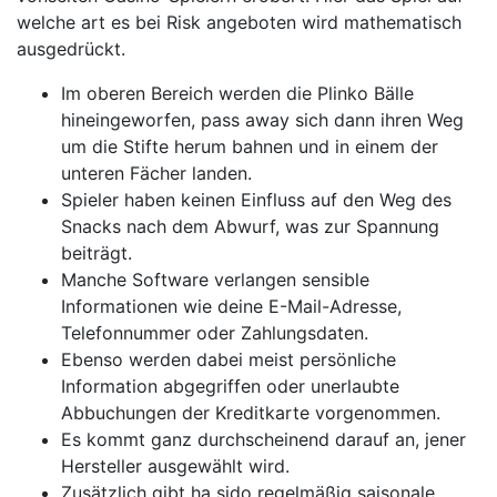
welche art es bei Risk angeboten wird mathematisch
ausgedrückt.
Im oberen Bereich werden die Plinko Bälle
hineingeworfen, pass away sich dann ihren Weg
um die Stifte herum bahnen und in einem der
unteren Fächer landen.
Spieler haben keinen Einfluss auf den Weg des
Snacks nach dem Abwurf, was zur Spannung
beiträgt.
Manche Software verlangen sensible
Informationen wie deine E-Mail-Adresse,
Telefonnummer oder Zahlungsdaten.
Ebenso werden dabei meist persönliche
Information abgegriffen oder unerlaubte
Abbuchungen der Kreditkarte vorgenommen.
Es kommt ganz durchscheinend darauf an, jener
Hersteller ausgewählt wird.
Zusätzlich gibt ha sido regelmäßig saisonale