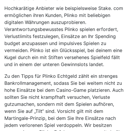
Hochkarätige Anbieter wie beispielsweise Stake. com
ermöglichen ihren Kunden, Plinko mit beliebigen
digitalen Währungen auszuprobieren.
Verantwortungsbewusstes Plinko spielen erfordert,
Verlustlimits festzulegen, Einsätze an Ihr Spending
budget anzupassen und impulsives Spielen zu
vermeiden. Plinko ist ein Glücksspiel, bei deinem eine
Kugel durch ein mit Stiften versehenes Spielfeld fällt
und in einem der unteren Gewinnslots landet.
Zu den Tipps für Plinko Echtgeld zählt ein strenges
Bankrollmanagement, sodass Sie bei weitem nicht zu
hohe Einsätze bei dem Casino-Game platzieren. Auch
sollten Sie nicht krampfhaft versuchen, Verluste
gutzumachen, sondern mit dem Spielen aufhören,
wenn Sie auf „Tilt“ sind. Vorsicht gilt mit dem
Martingale-Prinzip, bei dem Sie Ihre Einsätze nach
jedem verlorenen Spiel verdoppeln. Wir besitzen