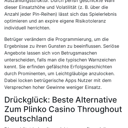
Auszahlungsstruktur. Durch perish geschickte Wahl
dieser Einsatzhöhe und Volatilität (z. B. über die
Anzahl jeder Pin-Reihen) lässt sich das Spielerlebnis
optimieren und an expire eigene Risikotoleranz
individuell herrichten.
Betrüger verändern die Programmierung, um die
Ergebnisse zu ihren Gunsten zu beeinflussen. Seriöse
Angebote lassen sich von Betrugsmaschen
unterscheiden, falls man die typischen Warnzeichen
kennt. Sie erfinden gefälschte Erfolgsgeschichten
durch Prominenten, um Leichtgläubige anzulocken.
Dabei locken betrügerische Apps Nutzer mit dem
Versprechen hoher Gewinne weniger Einsatz.
Drückglück: Beste Alternative
Zum Plinko Casino Throughout
Deutschland