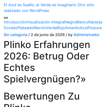
El Azul es Sueño; el Verde es Imaginario
Otro sitio
realizado con WordPress
Introducción
Visualización integral
Negro
Blanco
Naranja
Dorado
Plateado
Marrón
Verde
Rojo
Amarillo
Azul
Púrpura
Sin categoría
/ 2 de junio de 2026 / by
Administrador
Plinko Erfahrungen
2026: Betrug Oder
Echtes
Spielvergnügen?»
Bewertungen Zu