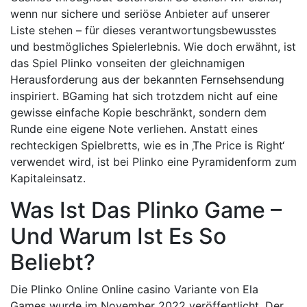
wenn nur sichere und seriöse Anbieter auf unserer
Liste stehen – für dieses verantwortungsbewusstes
und bestmögliches Spielerlebnis. Wie doch erwähnt, ist
das Spiel Plinko vonseiten der gleichnamigen
Herausforderung aus der bekannten Fernsehsendung
inspiriert. BGaming hat sich trotzdem nicht auf eine
gewisse einfache Kopie beschränkt, sondern dem
Runde eine eigene Note verliehen. Anstatt eines
rechteckigen Spielbretts, wie es in ‚The Price is Right‘
verwendet wird, ist bei Plinko eine Pyramidenform zum
Kapitaleinsatz.
Was Ist Das Plinko Game –
Und Warum Ist Es So
Beliebt?
Die Plinko Online Online casino Variante von Ela
Games wurde im November 2022 veröffentlicht. Der