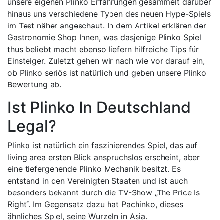
unsere eigenen Plinko Erfahrungen gesammelt darüber
hinaus uns verschiedene Typen des neuen Hype-Spiels
im Test näher angeschaut. In dem Artikel erklären der
Gastronomie Shop Ihnen, was dasjenige Plinko Spiel
thus beliebt macht ebenso liefern hilfreiche Tips für
Einsteiger. Zuletzt gehen wir nach wie vor darauf ein,
ob Plinko seriös ist natürlich und geben unsere Plinko
Bewertung ab.
Ist Plinko In Deutschland
Legal?
Plinko ist natürlich ein faszinierendes Spiel, das auf
living area ersten Blick anspruchslos erscheint, aber
eine tiefergehende Plinko Mechanik besitzt. Es
entstand in den Vereinigten Staaten und ist auch
besonders bekannt durch die TV-Show „The Price Is
Right“. Im Gegensatz dazu hat Pachinko, dieses
ähnliches Spiel, seine Wurzeln in Asia.