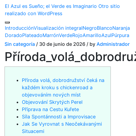
El Azul es Sueño; el Verde es Imaginario
Otro sitio
realizado con WordPress
Introducción
Visualización integral
Negro
Blanco
Naranja
Dorado
Plateado
Marrón
Verde
Rojo
Amarillo
Azul
Púrpura
Sin categoría
/ 30 de junio de 2026 / by
Administrador
Příroda_volá_dobrodr
Příroda volá, dobrodružství čeká na
každém kroku s chickenroad a
objevováním nových míst
Objevování Skrytých Perel
Příprava na Cestu Kuřete
Síla Spontánnosti a Improvisace
Jak Se Vyrovnat s Neočekávanými
Situacemi