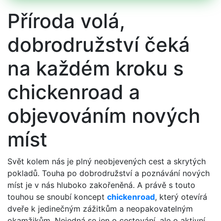
Příroda volá,
dobrodružství čeká
na každém kroku s
chickenroad a
objevováním nových
míst
Svět kolem nás je plný neobjevených cest a skrytých
pokladů. Touha po dobrodružství a poznávání nových
míst je v nás hluboko zakořeněná. A právě s touto
touhou se snoubí koncept
chickenroad
, který otevírá
dveře k jedinečným zážitkům a neopakovatelným
okamžikům. Nejedná se jen o cestování, ale o aktivní