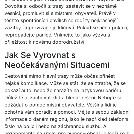
Dovolte si odbočit z trasy, zastavit se v neznámé
vesnici, promluvit si s místními obyvateli. Právě v
těchto spontánních chvílích se rodí ty nejkrásnější
zážitky. Improvizace je klíčová. Pokud se něco pokazí,
nepropadejte panice. Vnímejte to jako výzvu a
příležitost k novému dobrodružství.
Jak Se Vyrovnat s
Neočekávanými Situacemi
Cestování mimo hlavní trasy může občas přinést i
nějaké komplikace. Může se stát, že se ztratíte, že se
pokazí auto, nebo že narazíte na jazykovou bariéru.
Důležité je zachovat klid a hledat řešení. Nebojte se
požádat o pomoc místní obyvatele. Většina lidí je
ochotná vám poradit a pomoci. Mějte s sebou základní
informace o daném regionu, jako je například telefonní
číslo na policii nebo na záchrannou službu. A
nezapomeňte na smysl pro humor – občas je lepší se z