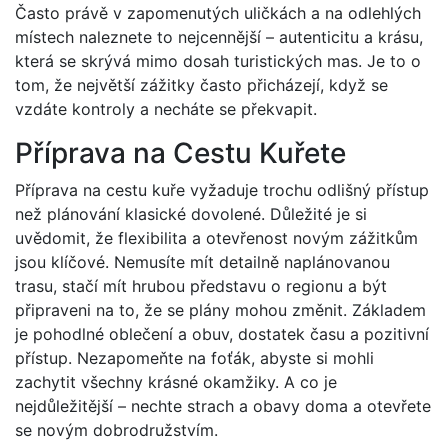
Často právě v zapomenutých uličkách a na odlehlých
místech naleznete to nejcennější – autenticitu a krásu,
která se skrývá mimo dosah turistických mas. Je to o
tom, že největší zážitky často přicházejí, když se
vzdáte kontroly a necháte se překvapit.
Příprava na Cestu Kuřete
Příprava na cestu kuře vyžaduje trochu odlišný přístup
než plánování klasické dovolené. Důležité je si
uvědomit, že flexibilita a otevřenost novým zážitkům
jsou klíčové. Nemusíte mít detailně naplánovanou
trasu, stačí mít hrubou představu o regionu a být
připraveni na to, že se plány mohou změnit. Základem
je pohodlné oblečení a obuv, dostatek času a pozitivní
přístup. Nezapomeňte na foťák, abyste si mohli
zachytit všechny krásné okamžiky. A co je
nejdůležitější – nechte strach a obavy doma a otevřete
se novým dobrodružstvím.