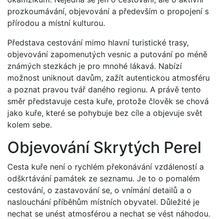
prozkoumávání, objevování a především o propojení s
přírodou a místní kulturou.
Představa cestování mimo hlavní turistické trasy,
objevování zapomenutých vesnic a putování po méně
známých stezkách je pro mnohé lákavá. Nabízí
možnost uniknout davům, zažít autentickou atmosféru
a poznat pravou tvář daného regionu. A právě tento
směr představuje cesta kuře, protože člověk se chová
jako kuře, které se pohybuje bez cíle a objevuje svět
kolem sebe.
Objevování Skrytých Perel
Cesta kuře není o rychlém překonávání vzdáleností a
odškrtávání památek ze seznamu. Je to o pomalém
cestování, o zastavování se, o vnímání detailů a o
naslouchání příběhům místních obyvatel. Důležité je
nechat se unést atmosférou a nechat se vést náhodou.