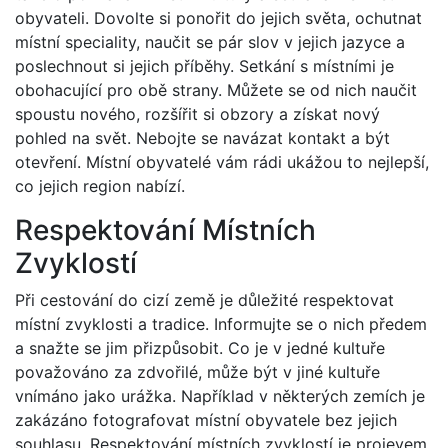
obyvateli. Dovolte si ponořit do jejich světa, ochutnat
místní speciality, naučit se pár slov v jejich jazyce a
poslechnout si jejich příběhy. Setkání s místními je
obohacující pro obě strany. Můžete se od nich naučit
spoustu nového, rozšířit si obzory a získat nový
pohled na svět. Nebojte se navázat kontakt a být
otevření. Místní obyvatelé vám rádi ukážou to nejlepší,
co jejich region nabízí.
Respektování Místních
Zvyklostí
Při cestování do cizí země je důležité respektovat
místní zvyklosti a tradice. Informujte se o nich předem
a snažte se jim přizpůsobit. Co je v jedné kultuře
považováno za zdvořilé, může být v jiné kultuře
vnímáno jako urážka. Například v některých zemích je
zakázáno fotografovat místní obyvatele bez jejich
souhlasu. Respektování místních zvyklostí je projevem