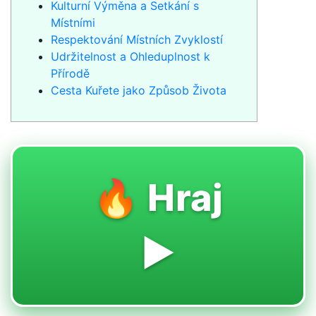
Kulturní Výměna a Setkání s
Místními
Respektování Místních Zvyklostí
Udržitelnost a Ohleduplnost k
Přírodě
Cesta Kuřete jako Způsob Života
🔥 Hraj
▶️