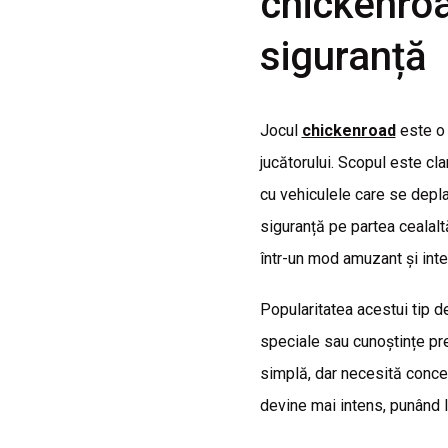
chickenroa
siguranță
Jocul
chickenroad
este o 
jucătorului. Scopul este cla
cu vehiculele care se depla
siguranță pe partea cealalt
într-un mod amuzant și inter
Popularitatea acestui tip de
speciale sau cunoștințe pre
simplă, dar necesită concent
devine mai intens, punând la