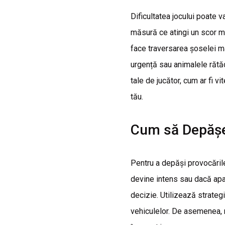
Dificultatea jocului poate va
măsură ce atingi un scor m
face traversarea șoselei ma
urgență sau animalele rătăci
tale de jucător, cum ar fi v
tău.
Cum să Depășeș
Pentru a depăși provocările
devine intens sau dacă apar
decizie. Utilizează strategi
vehiculelor. De asemenea, n