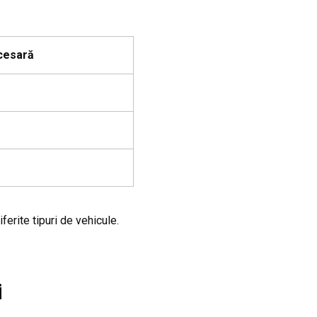
cesară
erite tipuri de vehicule.
i