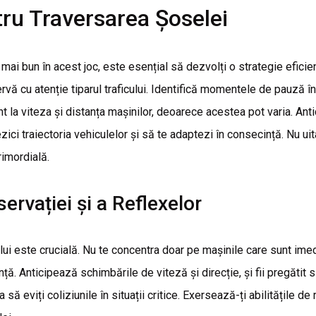
tru Traversarea Șoselei
mai bun în acest joc, este esențial să dezvolți o strategie eficien
vă cu atenție tiparul traficului. Identifică momentele de pauză în
nt la viteza și distanța mașinilor, deoarece acestea pot varia. Ant
ici traiectoria vehiculelor și să te adaptezi în consecință. Nu ui
rimordială.
rvației și a Reflexelor
ui este crucială. Nu te concentra doar pe mașinile care sunt imedia
ță. Anticipează schimbările de viteză și direcție, și fii pregătit s
 să eviți coliziunile în situații critice. Exersează-ți abilitățile de