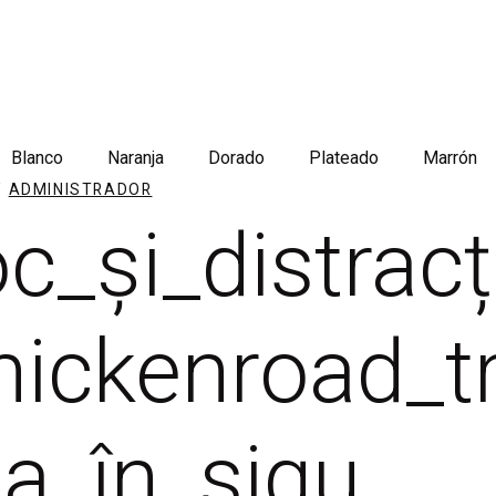
Blanco
Naranja
Dorado
Plateado
Marrón
Y
ADMINISTRADOR
c_și_distrac
ickenroad_t
a_în_sigu