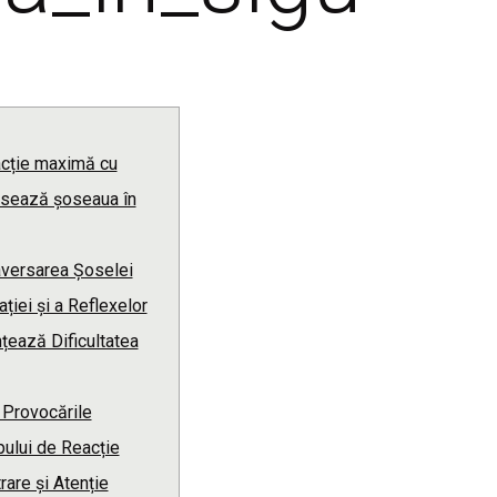
racție maximă cu
rsează șoseaua în
raversarea Șoselei
ției și a Reflexelor
nțează Dificultatea
Provocările
ului de Reacție
rare și Atenție