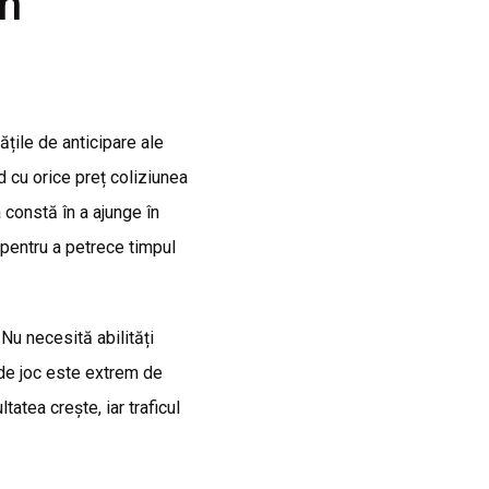
în
ățile de anticipare ale
d cu orice preț coliziunea
 constă în a ajunge în
 pentru a petrece timpul
 Nu necesită abilități
 de joc este extrem de
atea crește, iar traficul