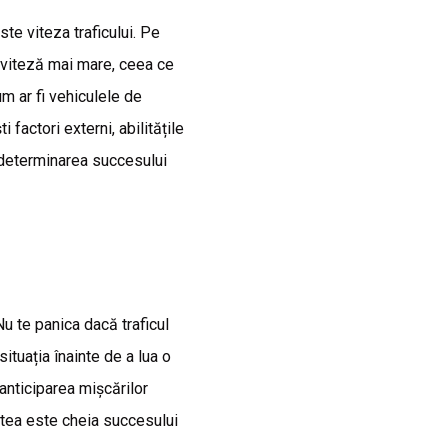
ste viteza traficului. Pe
 viteză mai mare, ceea ce
m ar fi vehiculele de
factori externi, abilitățile
în determinarea succesului
u te panica dacă traficul
tuația înainte de a lua o
 anticiparea mișcărilor
atea este cheia succesului