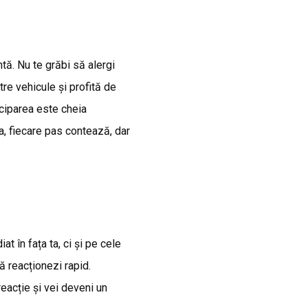
tă. Nu te grăbi să alergi
tre vehicule și profită de
iciparea este cheia
ta, fiecare pas contează, dar
t în fața ta, ci și pe cele
ă reacționezi rapid.
 reacție și vei deveni un