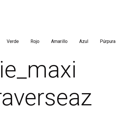
Verde
Rojo
Amarillo
Azul
Púrpura
ție_maxi
raverseaz