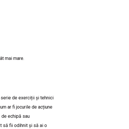
cât mai mare.
serie de exerciții și tehnici
um ar fi jocurile de acțiune
le de echipă sau
să fii odihnit și să ai o