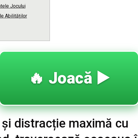
tele Jocului
e Abilităților
🔥 Joacă ▶️
 și distracție maximă cu