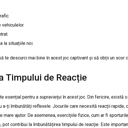
afic.
 vehiculelor.
trat.
 la situațiile noi.
să te descurci mai bine în acest joc captivant și să obții un scor 
a Timpului de Reacție
e esențial pentru a supraviețui în acest joc. Din fericire, există o 
u a-ți îmbunătăți reflexele. Jocurile care necesită reacții rapide, c
 de mare ajutor. De asemenea, exercițiile fizice, cum ar fi sporturi
 pot contribui la îmbunătățirea timpului de reacție. Este important 