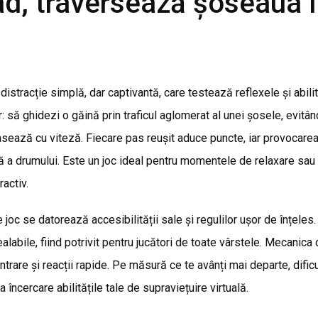
d, traversează șoseaua 
distracție simplă, dar captivantă, care testează reflexele și abilit
r: să ghidezi o găină prin traficul aglomerat al unei șosele, evitân
sează cu viteză. Fiecare pas reușit aduce puncte, iar provocarea
ă a drumului. Este un joc ideal pentru momentele de relaxare sau
activ.
 joc se datorează accesibilității sale și regulilor ușor de înțeles.
alabile, fiind potrivit pentru jucători de toate vârstele. Mecanica
rare și reacții rapide. Pe măsură ce te avânți mai departe, dificult
 încercare abilitățile tale de supraviețuire virtuală.