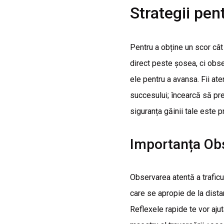
Strategii pen
Pentru a obține un scor cât 
direct peste șosea, ci obser
ele pentru a avansa. Fii ate
succesului; încearcă să prez
siguranța găinii tale este p
Importanța Obse
Observarea atentă a traficul
care se apropie de la distan
Reflexele rapide te vor ajuta