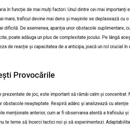
ria în funcție de mai mulți factori. Unul dintre cei mai importanți e
ai mare, traficul devine mai dens și mașinile se deplasează cu o
i dificilă. De asemenea, apariția unor obstacole suplimentare, cu
te, poate adăuga un plus de complexitate jocului. Pe lângă acești 
iteza de reacție și capacitatea de a anticipa, joacă un rol crucial 
ti Provocările
 prezentate de joc, este important să rămâi calm și concentrat. N
 obstacole neașteptate. Respiră adânc și analizează cu atenție si
ile menționate anterior, cum ar fi observarea atentă a traficului și
u te teme să încerci tactici noi și să experimentezi. Adaptabilit