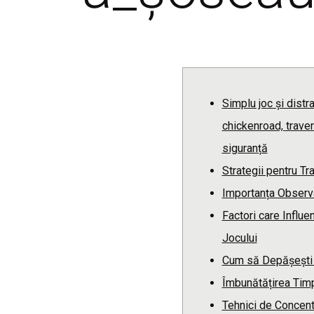
Simplu joc și dist
chickenroad, trave
siguranță
Strategii pentru T
Importanța Observa
Factori care Influe
Jocului
Cum să Depășești 
Îmbunătățirea Timp
Tehnici de Concent