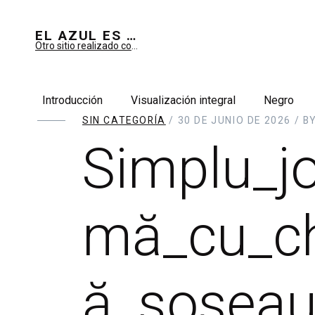
EL AZUL ES SUEÑO; EL VERDE ES IMAGINARIO
Otro sitio realizado con WordPress
Introducción
Visualización integral
Negro
SIN CATEGORÍA
/ 30 DE JUNIO DE 2026 / B
Simplu_jo
mă_cu_ch
ă_șoseau