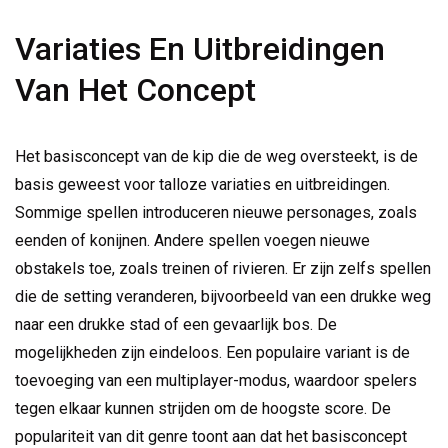
Variaties En Uitbreidingen
Van Het Concept
Het basisconcept van de kip die de weg oversteekt, is de
basis geweest voor talloze variaties en uitbreidingen.
Sommige spellen introduceren nieuwe personages, zoals
eenden of konijnen. Andere spellen voegen nieuwe
obstakels toe, zoals treinen of rivieren. Er zijn zelfs spellen
die de setting veranderen, bijvoorbeeld van een drukke weg
naar een drukke stad of een gevaarlijk bos. De
mogelijkheden zijn eindeloos. Een populaire variant is de
toevoeging van een multiplayer-modus, waardoor spelers
tegen elkaar kunnen strijden om de hoogste score. De
populariteit van dit genre toont aan dat het basisconcept