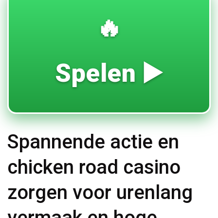
🔥
Spelen ▶️
Spannende actie en
chicken road casino
zorgen voor urenlang
vermaak en hoge