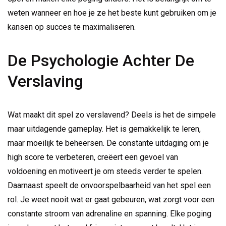
weten wanneer en hoe je ze het beste kunt gebruiken om je
kansen op succes te maximaliseren.
De Psychologie Achter De
Verslaving
Wat maakt dit spel zo verslavend? Deels is het de simpele
maar uitdagende gameplay. Het is gemakkelijk te leren,
maar moeilijk te beheersen. De constante uitdaging om je
high score te verbeteren, creëert een gevoel van
voldoening en motiveert je om steeds verder te spelen.
Daarnaast speelt de onvoorspelbaarheid van het spel een
rol. Je weet nooit wat er gaat gebeuren, wat zorgt voor een
constante stroom van adrenaline en spanning. Elke poging