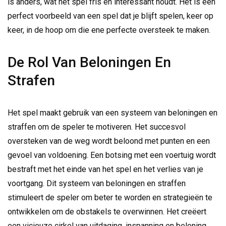
is anders, wat het spel fris en interessant houdt. Het is een
perfect voorbeeld van een spel dat je blijft spelen, keer op
keer, in de hoop om die ene perfecte oversteek te maken.
De Rol Van Beloningen En
Strafen
Het spel maakt gebruik van een systeem van beloningen en
straffen om de speler te motiveren. Het succesvol
oversteken van de weg wordt beloond met punten en een
gevoel van voldoening. Een botsing met een voertuig wordt
bestraft met het einde van het spel en het verlies van je
voortgang. Dit systeem van beloningen en straffen
stimuleert de speler om beter te worden en strategieën te
ontwikkelen om de obstakels te overwinnen. Het creëert
een vicieuze cirkel van uitdaging, inspanning en beloning,