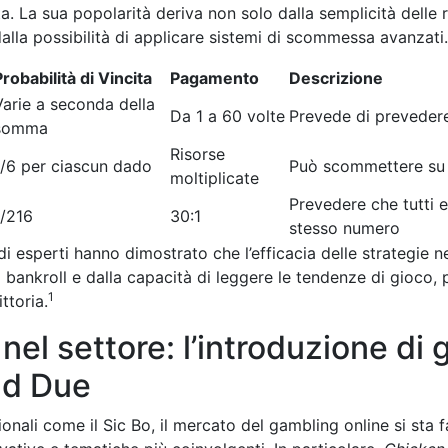
a. La sua popolarità deriva non solo dalla semplicità delle 
alla possibilità di applicare sistemi di scommessa avanzati.
robabilità di Vincita
Pagamento
Descrizione
Varie a seconda della
Da 1 a 60 volte
Prevede di preveder
somma
Risorse
1/6 per ciascun dado
Può scommettere su 
moltiplicate
Prevedere che tutti e
1/216
30:1
stesso numero
di esperti hanno dimostrato che l’efficacia delle strategie n
 bankroll e dalla capacità di leggere le tendenze di gioco, 
1
ttoria.
nel settore: l’introduzione di
ad Due
zionali come il Sic Bo, il mercato del gambling online si st