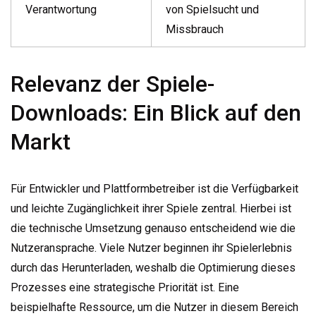
Verantwortung
von Spielsucht und
Missbrauch
Relevanz der Spiele-
Downloads: Ein Blick auf den
Markt
Für Entwickler und Plattformbetreiber ist die Verfügbarkeit
und leichte Zugänglichkeit ihrer Spiele zentral. Hierbei ist
die technische Umsetzung genauso entscheidend wie die
Nutzeransprache. Viele Nutzer beginnen ihr Spielerlebnis
durch das Herunterladen, weshalb die Optimierung dieses
Prozesses eine strategische Priorität ist. Eine
beispielhafte Ressource, um die Nutzer in diesem Bereich