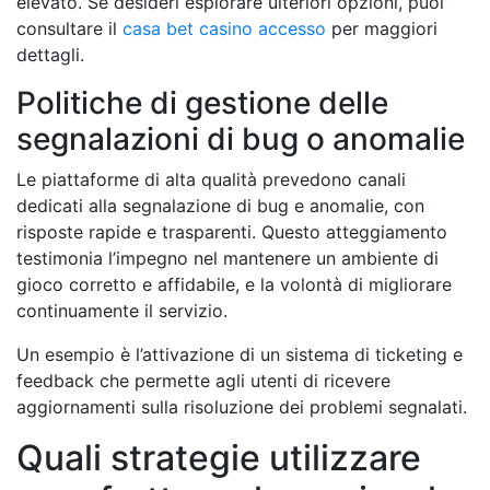
elevato. Se desideri esplorare ulteriori opzioni, puoi
consultare il
casa bet casino accesso
per maggiori
dettagli.
Politiche di gestione delle
segnalazioni di bug o anomalie
Le piattaforme di alta qualità prevedono canali
dedicati alla segnalazione di bug e anomalie, con
risposte rapide e trasparenti. Questo atteggiamento
testimonia l’impegno nel mantenere un ambiente di
gioco corretto e affidabile, e la volontà di migliorare
continuamente il servizio.
Un esempio è l’attivazione di un sistema di ticketing e
feedback che permette agli utenti di ricevere
aggiornamenti sulla risoluzione dei problemi segnalati.
Quali strategie utilizzare