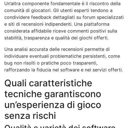
Un’altra componente fondamentale è il riscontro della
comunità di giocatori. Gli utenti esperti tendono a
condividere feedback dettagliati su forum specializzati
e siti di recensioni indipendenti. Una piattaforma
considerata affidabile riceve commenti positivi sulla
stabilità, trasparenza e qualità dei giochi offerti.
Una analisi accurata delle recensioni permette di
individuare eventuali problematiche persistenti, come
bug non risolti o pratiche poco trasparenti,
rafforzando la fiducia nel software e nei servizi offerti.
Quali caratteristiche
tecniche garantiscono
un’esperienza di gioco
senza rischi