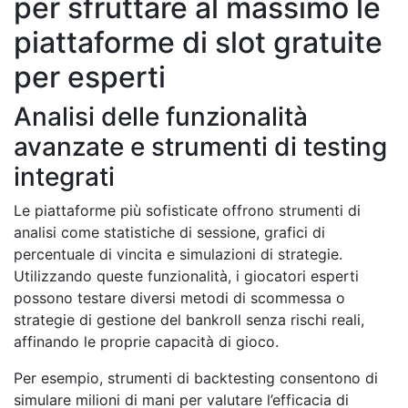
per sfruttare al massimo le
piattaforme di slot gratuite
per esperti
Analisi delle funzionalità
avanzate e strumenti di testing
integrati
Le piattaforme più sofisticate offrono strumenti di
analisi come statistiche di sessione, grafici di
percentuale di vincita e simulazioni di strategie.
Utilizzando queste funzionalità, i giocatori esperti
possono testare diversi metodi di scommessa o
strategie di gestione del bankroll senza rischi reali,
affinando le proprie capacità di gioco.
Per esempio, strumenti di backtesting consentono di
simulare milioni di mani per valutare l’efficacia di