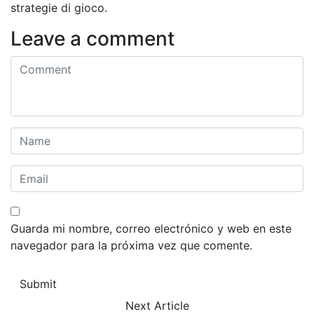
strategie di gioco.
Leave a comment
Guarda mi nombre, correo electrónico y web en este
navegador para la próxima vez que comente.
Submit
Next
Article