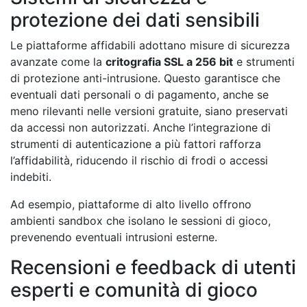
protezione dei dati sensibili
Le piattaforme affidabili adottano misure di sicurezza
avanzate come la
critografia SSL a 256 bit
e strumenti
di protezione anti-intrusione. Questo garantisce che
eventuali dati personali o di pagamento, anche se
meno rilevanti nelle versioni gratuite, siano preservati
da accessi non autorizzati. Anche l’integrazione di
strumenti di autenticazione a più fattori rafforza
l’affidabilità, riducendo il rischio di frodi o accessi
indebiti.
Ad esempio, piattaforme di alto livello offrono
ambienti sandbox che isolano le sessioni di gioco,
prevenendo eventuali intrusioni esterne.
Recensioni e feedback di utenti
esperti e comunità di gioco