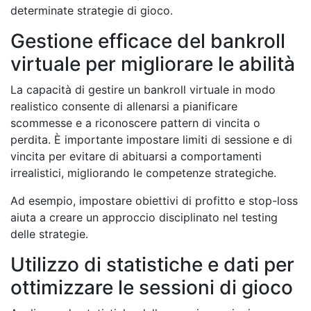
determinate strategie di gioco.
Gestione efficace del bankroll
virtuale per migliorare le abilità
La capacità di gestire un bankroll virtuale in modo
realistico consente di allenarsi a pianificare
scommesse e a riconoscere pattern di vincita o
perdita. È importante impostare limiti di sessione e di
vincita per evitare di abituarsi a comportamenti
irrealistici, migliorando le competenze strategiche.
Ad esempio, impostare obiettivi di profitto e stop-loss
aiuta a creare un approccio disciplinato nel testing
delle strategie.
Utilizzo di statistiche e dati per
ottimizzare le sessioni di gioco