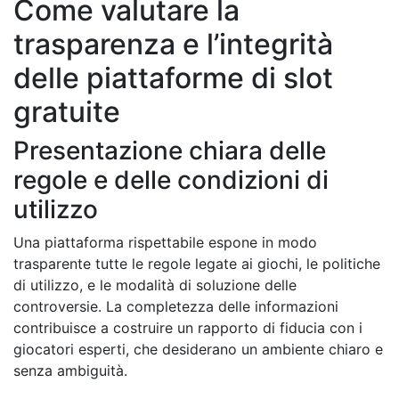
Come valutare la
trasparenza e l’integrità
delle piattaforme di slot
gratuite
Presentazione chiara delle
regole e delle condizioni di
utilizzo
Una piattaforma rispettabile espone in modo
trasparente tutte le regole legate ai giochi, le politiche
di utilizzo, e le modalità di soluzione delle
controversie. La completezza delle informazioni
contribuisce a costruire un rapporto di fiducia con i
giocatori esperti, che desiderano un ambiente chiaro e
senza ambiguità.