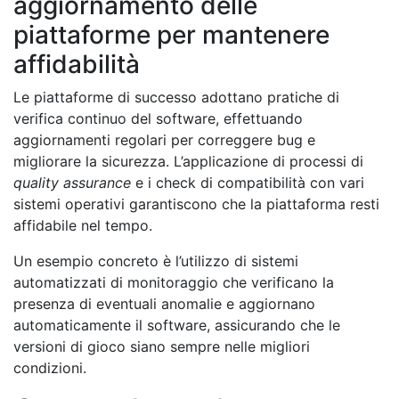
aggiornamento delle
piattaforme per mantenere
affidabilità
Le piattaforme di successo adottano pratiche di
verifica continuo del software, effettuando
aggiornamenti regolari per correggere bug e
migliorare la sicurezza. L’applicazione di processi di
quality assurance
e i check di compatibilità con vari
sistemi operativi garantiscono che la piattaforma resti
affidabile nel tempo.
Un esempio concreto è l’utilizzo di sistemi
automatizzati di monitoraggio che verificano la
presenza di eventuali anomalie e aggiornano
automaticamente il software, assicurando che le
versioni di gioco siano sempre nelle migliori
condizioni.