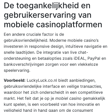
De toegankelijkheid en
gebruikerservaring van
mobiele casinoplatformen
Een andere cruciale factor is de
gebruiksvriendelijkheid. Moderne mobiele casino’s
investeren in responsive design, intuïtieve navigatie en
snelle laadtijden. De integratie van live chat-
ondersteuning en betaalopties zoals iDEAL, PayPal en
bankoverschrijvingen zorgen voor een vlekkeloze
speelervaring.
Voorbeeld:
LuckyLuck.co.nl biedt aanbiedingen,
gebruiksvriendelijke interface en veilige transacties,
waardoor het zich onderscheidt in een competitieve
markt. Het feit dat je op je
mobiel casino
gemakkelijk
kunt spelen, is een voorbeeld van hoe innovatie en
veiligheid hand in hand gaan om de consument