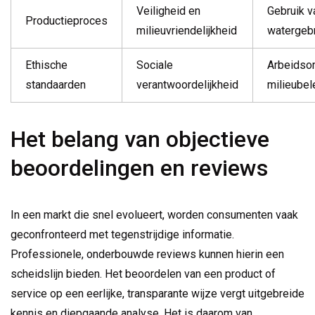
Veiligheid en
Gebruik v
Productieproces
milieuvriendelijkheid
watergeb
Ethische
Sociale
Arbeidso
standaarden
verantwoordelijkheid
milieubel
Het belang van objectieve
beoordelingen en reviews
In een markt die snel evolueert, worden consumenten vaak
geconfronteerd met tegenstrijdige informatie.
Professionele, onderbouwde reviews kunnen hierin een
scheidslijn bieden. Het beoordelen van een product of
service op een eerlijke, transparante wijze vergt uitgebreide
kennis en diepgaande analyse. Het is daarom van